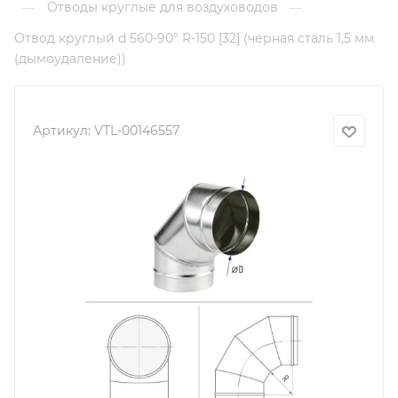
Отводы круглые для воздуховодов
—
—
Отвод круглый d 560-90° R-150 [32] (черная сталь 1,5 мм
(дымоудаление))
Артикул:
VTL-00146557