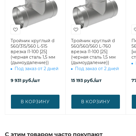
Тройник круглый d
Тройник круглый d
П
560/315/560 L-515
560/560/560 L-760
56
врезка l1-100 [25]
врезка l1-100 [25]
[
(черная сталь 1,5 мм
(черная сталь 1,5 мм
ст
(дымоудаление))
(дымоудаление))
Под заказ от 2 дней
Под заказ от 2 дней
9 931
руб.
/шт
15 193
руб.
/шт
7
В КОРЗИНУ
В КОРЗИНУ
С этим товаром часто покупают