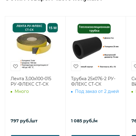
Лента 3,00х100-015
Трубка 25х076-2 РУ-
С
РУ-ФЛЕКС СТ-СК
ФЛЕКС СТ-СК
В
Много
Под заказ от 2 дней
797
руб.
/шт
1 085
руб.
/м
7