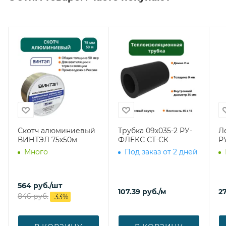
Скотч алюминиевый
Трубка 09х035-2 РУ-
Л
ВИНТЭЛ 75х50м
ФЛЕКС СТ-СК
Р
Много
Под заказ от 2 дней
564
руб.
/шт
107.39
руб.
/м
27
846
руб.
-
33
%