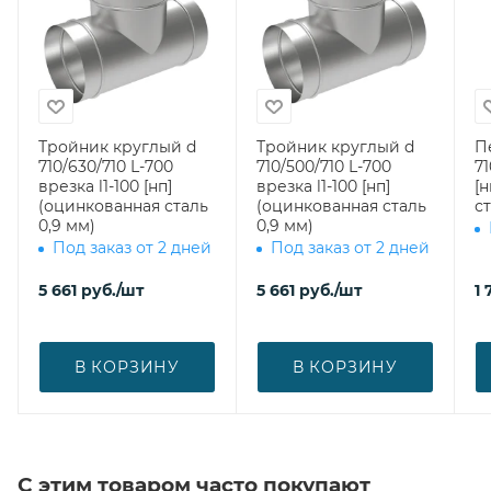
Тройник круглый d
Тройник круглый d
П
710/630/710 L-700
710/500/710 L-700
71
врезка l1-100 [нп]
врезка l1-100 [нп]
[
(оцинкованная сталь
(оцинкованная сталь
ст
0,9 мм)
0,9 мм)
Под заказ от 2 дней
Под заказ от 2 дней
5 661
руб.
/шт
5 661
руб.
/шт
1 
В КОРЗИНУ
В КОРЗИНУ
С этим товаром часто покупают