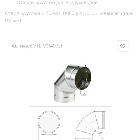
Отводы круглые для воздуховодов
—
—
Отвод круглый d 710-90° R-150 [нп] (оцинкованная сталь
0,9 мм)
Артикул:
VTL-00140731