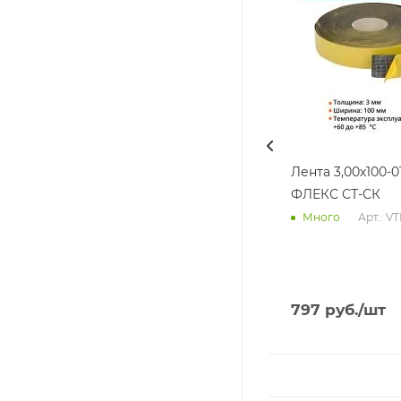
Лента 3,00х100-0
ФЛЕКС СТ-СК
Арт.: V
Много
797
руб.
/шт