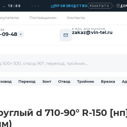
›››
8:00
ПРОИЗВОДСТВО
›
ДОМОДЕД
ЗАКРЫТО
купателю
Поставщикам
Контакты
E-MAIL ДЛЯ ЗАКАЗОВ
КВЕ
zakaz@vin-tel.ru
-09-48
ховод
Переход
Зонт
Отвод
Тройник
Врезка
Ад
углый d 710-90° R-150 [н
мм)