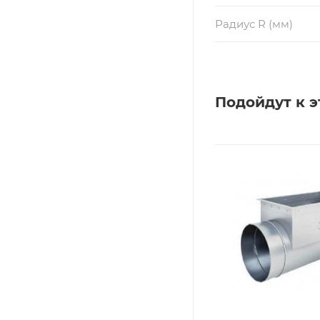
Радиус R (мм)
Подойдут к э