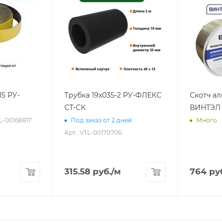
15 РУ-
Трубка 19х035-2 РУ-ФЛЕКС
Скотч а
СТ-СК
ВИНТЭЛ 
TL-00168817
Под заказ от 2 дней
Много
Арт.: VTL-00170706
315.58
руб.
/м
764
ру