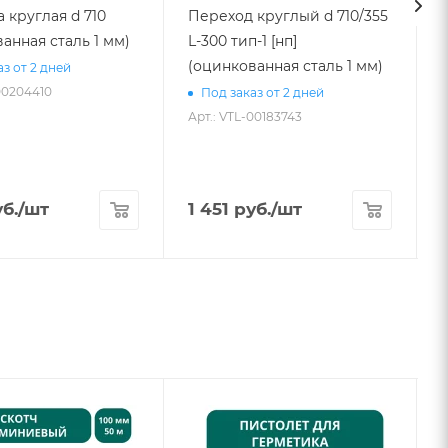
 круглая d 710
Переход круглый d 710/355
анная сталь 1 мм)
L-300 тип-1 [нп]
(оцинкованная сталь 1 мм)
з от 2 дней
00204410
Под заказ от 2 дней
Арт.: VTL-00183743
А
б.
/шт
1 451
руб.
/шт