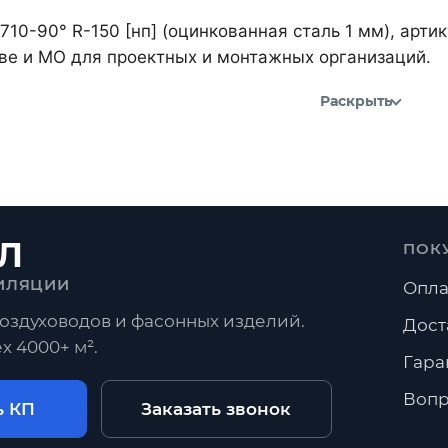
710-90° R-150 [нп] (оцинкованная сталь 1 мм), ар
кве и МО для проектных и монтажных организаций.
Раскрыть
Л
ПОК
ИЛЯЦИИ
Опла
оздуховодов и фасонных изделий.
Дост
х 4000+ м².
Гара
Вопр
ь КП
Заказать звонок