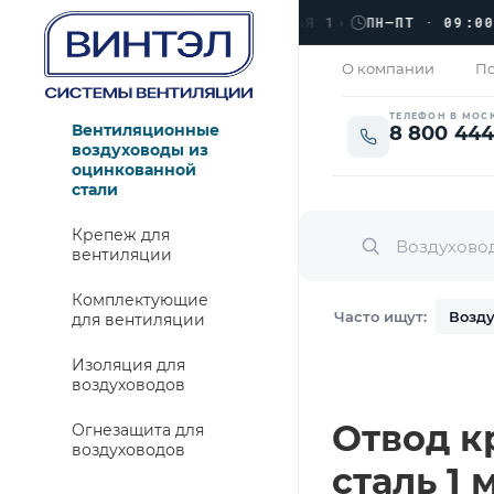
›
ЛЮБЕРЦЫ, УЛ. КРАСНАЯ 1
›
ПН–ПТ · 09:00 → 1
РЫТО
О компании
По
ТЕЛЕФОН В МОС
Вентиляционные
8 800 444
воздуховоды из
оцинкованной
стали
Крепеж для
вентиляции
Комплектующие
Часто ищут:
Возду
для вентиляции
Изоляция для
воздуховодов
Отвод кр
Огнезащита для
воздуховодов
сталь 1 