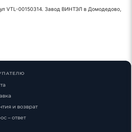
тикул VTL-00150314. Завод ВИНТЭЛ в Домодедово,
УПАТЕЛЮ
та
авка
нтия и возврат
ос – ответ