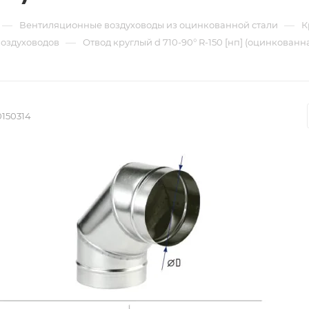
—
—
Вентиляционные воздуховоды из оцинкованной стали
К
—
воздуховодов
Отвод круглый d 710-90° R-150 [нп] (оцинкованна
0150314