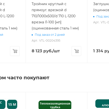
й с
Тройник круглый с
Заглушка
й d
прямоуг. врезкой d
(оцинков
10 L-1200
710/1000х500/d 710 L-1200
Под зака
врезка l1-100 [нп]
Арт.: VTL-
таль 1 мм)
(оцинкованная сталь 1 мм)
ней
Под заказ от 2 дней
Арт.: VTL-00204395
8 123
руб.
/шт
1 314
ру
ом часто покупают