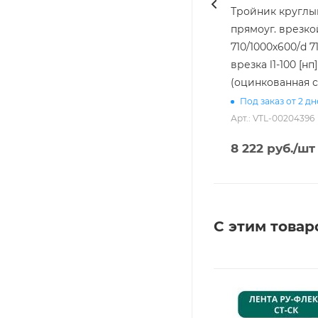
Тройник круглы
прямоуг. врезко
710/1000х600/d 7
врезка l1-100 [нп]
(оцинкованная с
Под заказ от 2 д
Арт.: VTL-00204396
8 222
руб.
/шт
С этим товар