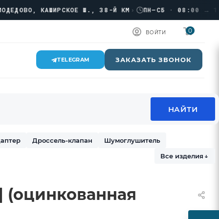
ОВО, КАШИРСКОЕ Ш., 38-Й КМ
›
ПН–СБ · 08:00 → 17:00
0
ВОЙТИ
ЗАКАЗАТЬ ЗВОНОК
TELEGRAM
аптер
Дроссель-клапан
Шумоглушитель
Все изделия
↓
п] (оцинкованная