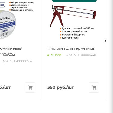
люминиевый
Пистолет для герметика
100х50м
Арт.: VTL-00001446
Много
Арт.: VTL-00000532
б.
/шт
350
руб.
/шт