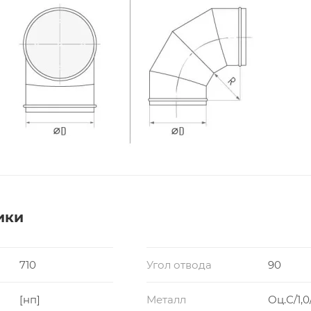
ики
710
Угол отвода
90
[нп]
Металл
Оц.С/1,0