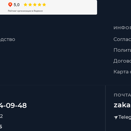
ИНФО
дство
Соглас
Полит
Догов
Карта 
ПОЧТ
zaka
92
5