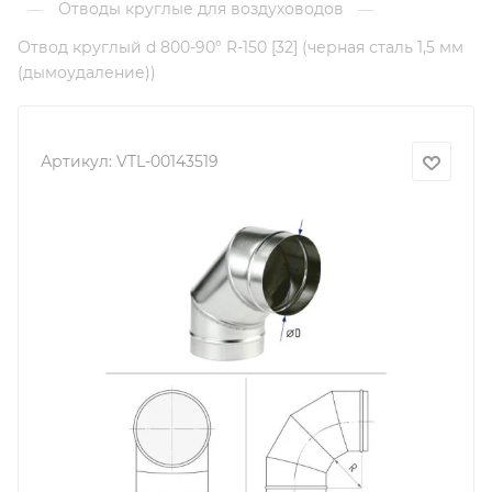
Отводы круглые для воздуховодов
—
—
Отвод круглый d 800-90° R-150 [32] (черная сталь 1,5 мм
(дымоудаление))
Артикул:
VTL-00143519