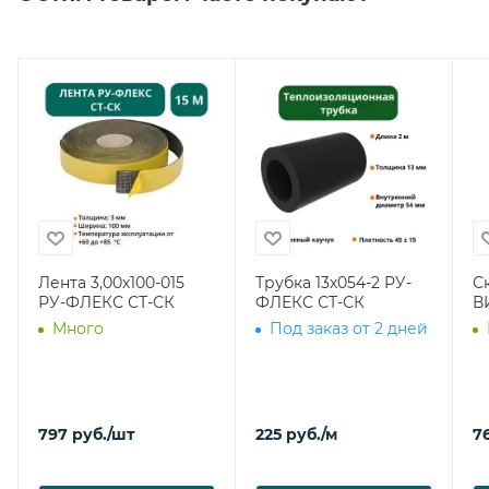
Лента 3,00х100-015
Трубка 13х054-2 РУ-
С
РУ-ФЛЕКС СТ-СК
ФЛЕКС СТ-СК
В
Много
Под заказ от 2 дней
797
руб.
/шт
225
руб.
/м
7