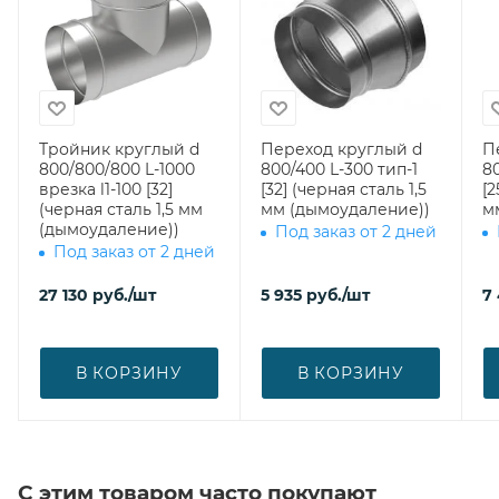
Тройник круглый d
Переход круглый d
П
800/800/800 L-1000
800/400 L-300 тип-1
80
врезка l1-100 [32]
[32] (черная сталь 1,5
[2
(черная сталь 1,5 мм
мм (дымоудаление))
м
(дымоудаление))
Под заказ от 2 дней
Под заказ от 2 дней
27 130
руб.
/шт
5 935
руб.
/шт
7
В КОРЗИНУ
В КОРЗИНУ
С этим товаром часто покупают