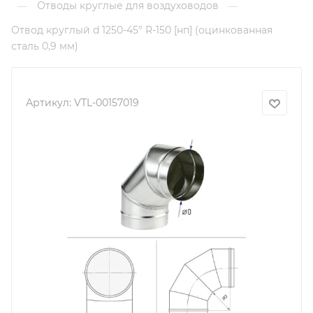
Отводы круглые для воздуховодов
—
—
Отвод круглый d 1250-45° R-150 [нп] (оцинкованная
сталь 0,9 мм)
Артикул:
VTL-00157019