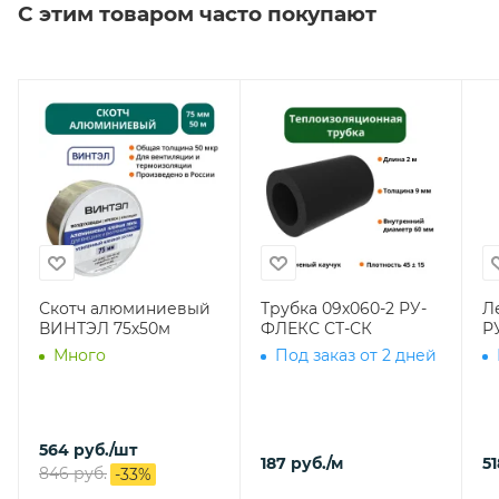
С этим товаром часто покупают
Скотч алюминиевый
Трубка 09х060-2 РУ-
Л
ВИНТЭЛ 75х50м
ФЛЕКС СТ-СК
Р
Много
Под заказ от 2 дней
564
руб.
/шт
187
руб.
/м
51
846
руб.
-
33
%