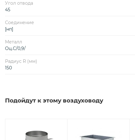
Угол отвода
45
Соединение
[нп]
Металл
Оц.С/0,9/
Радиус R (мм)
150
Подойдут к этому воздуховоду