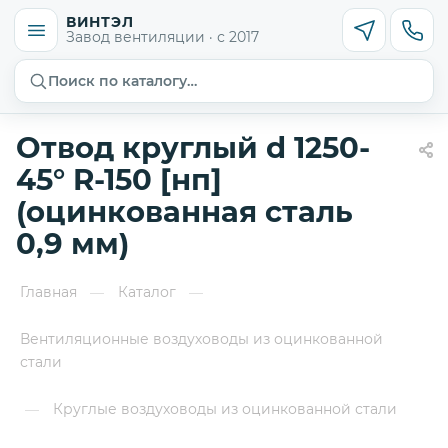
ВИНТЭЛ
Завод вентиляции · с 2017
Поиск по каталогу…
Отвод круглый d 1250-
45° R-150 [нп]
(оцинкованная сталь
0,9 мм)
Главная
Каталог
—
—
Вентиляционные воздуховоды из оцинкованной
стали
Круглые воздуховоды из оцинкованной стали
—