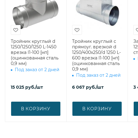
Тройник круглый d
Тройник круглый с
З
1250/1250/1250 L-1450
прямоуг. врезкой d
1250 (о
врезка l1-100 [нп]
1250/400х250/d 1250 L-
ст
(оцинкованная сталь
600 врезка l1-100 [нп]
0,9 мм)
(оцинкованная сталь
0,9 мм)
Под заказ от 2 дней
Под заказ от 2 дней
15 025
руб.
/шт
6 067
руб.
/шт
3
В КОРЗИНУ
В КОРЗИНУ