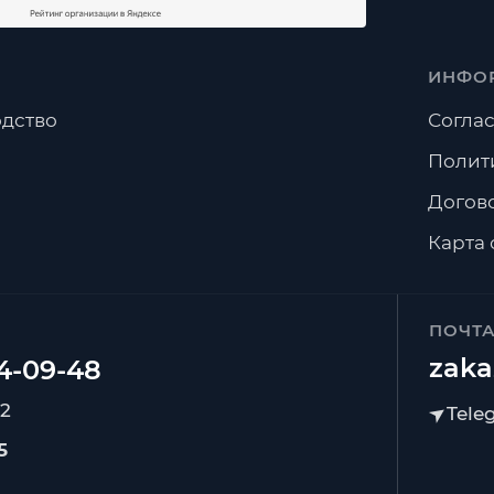
ИНФО
дство
Соглас
Полит
Догов
Карта 
ПОЧТ
zaka
92
5