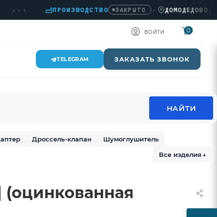
››
ПРОИЗВОДСТВО
›
ДОМОДЕДОВО, КАШИ
ЗАКРЫТО
0
ВОЙТИ
ЗАКАЗАТЬ ЗВОНОК
TELEGRAM
аптер
Дроссель-клапан
Шумоглушитель
Все изделия
↓
п] (оцинкованная