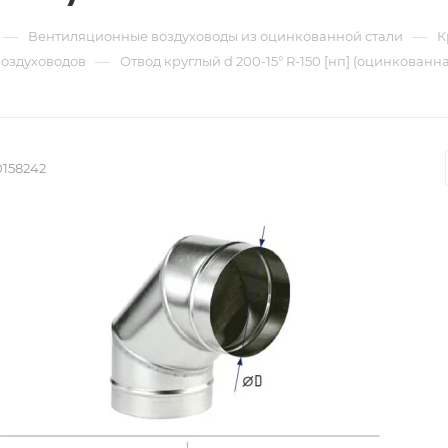
—
—
Вентиляционные воздуховоды из оцинкованной стали
К
—
воздуховодов
Отвод круглый d 200-15° R-150 [нп] (оцинкованна
0158242