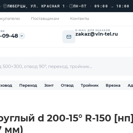
›
ЮБЕРЦЫ, УЛ. КРАСНАЯ 1
›
ПН–ПТ · 09:00 → 18:00
купателю
Поставщикам
Контакты
E-MAIL ДЛЯ ЗАКАЗОВ
КВЕ
zakaz@vin-tel.ru
-09-48
ховод
Переход
Зонт
Отвод
Тройник
Врезка
Ад
углый d 200-15° R-150 [н
7 мм)