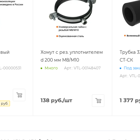
евый
Хомут с рез. уплотнителем
Трубка 
d 200 мм М8/М10
СТ-СК
TL-00000531
Арт.: VTL-00148407
Много
Под зака
Арт.: VTL-
138
руб.
/шт
1 377
ру
руб.