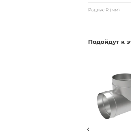
Радиус R (мм)
Подойдут к э