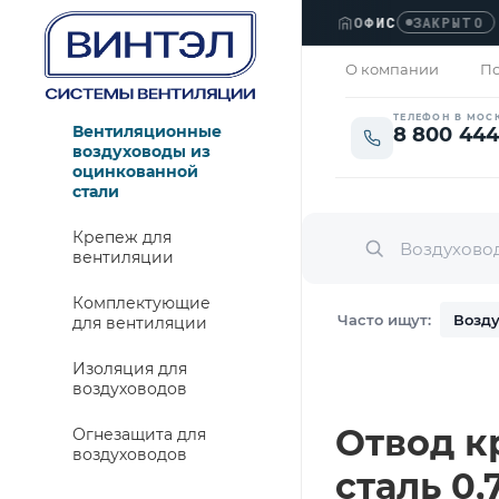
ОФИС
›
Л
ЗАКРЫТО
О компании
По
ТЕЛЕФОН В МОС
Вентиляционные
8 800 444
воздуховоды из
оцинкованной
стали
Крепеж для
вентиляции
Комплектующие
Часто ищут:
Возду
для вентиляции
Изоляция для
воздуховодов
Отвод кр
Огнезащита для
воздуховодов
сталь 0,