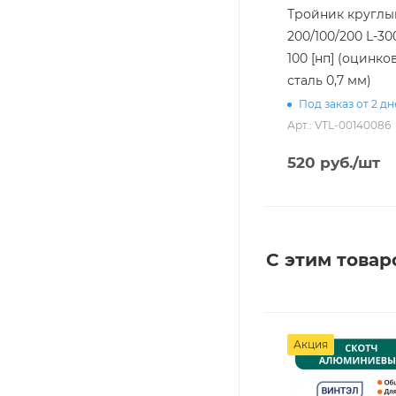
Тройник круглы
200/100/200 L-300
100 [нп] (оцинко
сталь 0,7 мм)
Под заказ от 2 д
Арт.: VTL-00140086
520
руб.
/шт
С этим товар
Акция