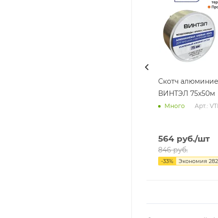
Скотч алюмини
ВИНТЭЛ 75х50м
Арт.: V
Много
564
руб.
/шт
846
руб.
-
33
%
Экономия
282