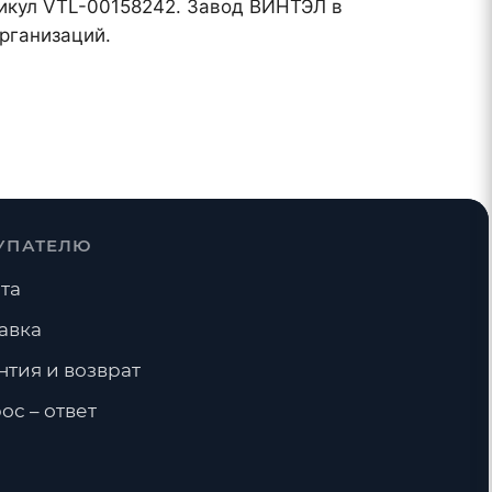
ртикул VTL-00158242. Завод ВИНТЭЛ в
рганизаций.
УПАТЕЛЮ
та
авка
нтия и возврат
ос – ответ