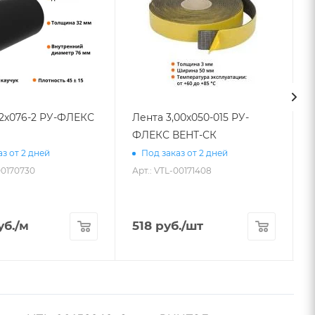
32х076-2 РУ-ФЛЕКС
Лента 3,00х050-015 РУ-
ФЛЕКС ВЕНТ-СК
з от 2 дней
Под заказ от 2 дней
00170730
Арт.: VTL-00171408
б.
/м
518
руб.
/шт