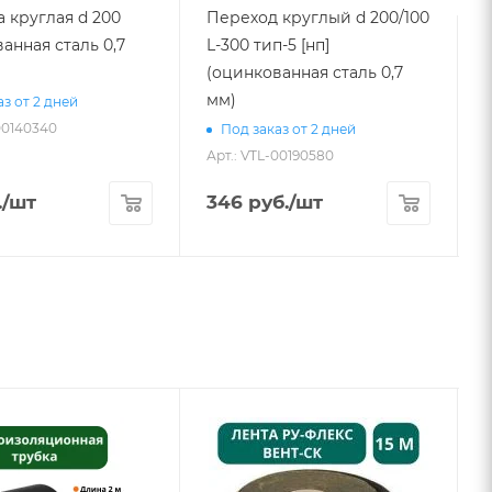
 круглая d 200
Переход круглый d 200/100
анная сталь 0,7
L-300 тип-5 [нп]
L
(оцинкованная сталь 0,7
мм)
з от 2 дней
00140340
Под заказ от 2 дней
Арт.: VTL-00190580
А
.
/шт
346
руб.
/шт