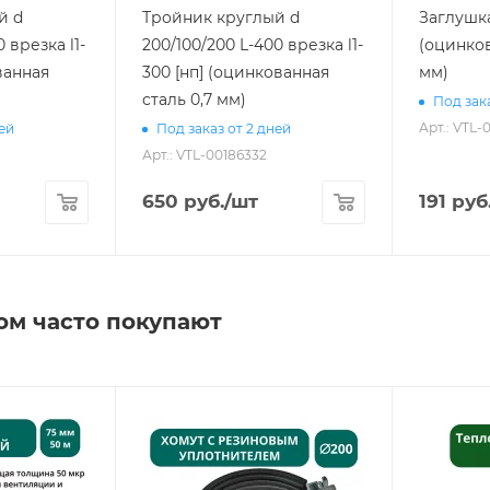
й d
Тройник круглый d
Заглушка
 врезка l1-
200/100/200 L-400 врезка l1-
(оцинков
ванная
300 [нп] (оцинкованная
мм)
сталь 0,7 мм)
Под зака
Арт.: VTL-
ней
Под заказ от 2 дней
Арт.: VTL-00186332
650
руб.
/шт
191
руб
ом часто покупают