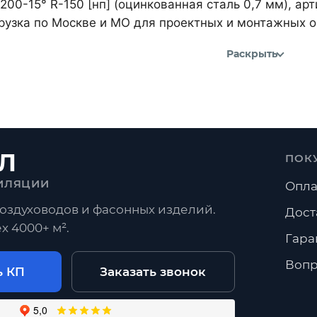
200-15° R-150 [нп] (оцинкованная сталь 0,7 мм), а
рузка по Москве и МО для проектных и монтажных о
Раскрыть
Л
ПОК
ИЛЯЦИИ
Опла
оздуховодов и фасонных изделий.
Дост
х 4000+ м².
Гара
Вопр
ь КП
Заказать звонок