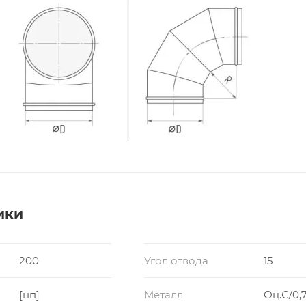
ики
200
Угол отвода
15
[нп]
Металл
Оц.С/0,7