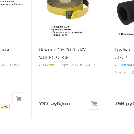
евый
Лента 3,00х100-015 РУ-
Трубка 
ФЛЕКС СТ-СК
СТ-СК
TL-00000531
Арт.: VTL-00168817
Много
Под зака
Арт.: VTL-
797
руб.
/шт
758
руб
руб.