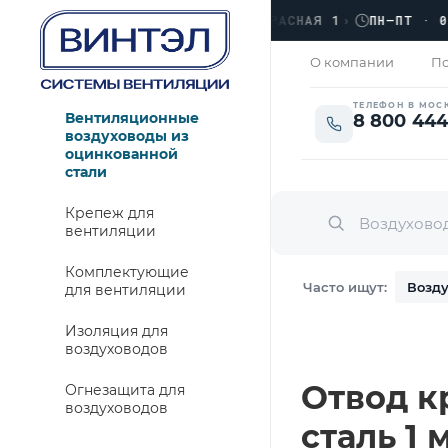
›
ЛЮБЕРЦЫ, УЛ. КРАСНАЯ 1
›
ПН–ПТ · 09:00
ЗАКРЫТО
О компании
По
ТЕЛЕФОН В МОС
Вентиляционные
8 800 444
воздуховоды из
оцинкованной
стали
Крепеж для
вентиляции
Комплектующие
Часто ищут:
Возду
для вентиляции
Изоляция для
воздуховодов
Отвод кр
Огнезащита для
воздуховодов
сталь 1 