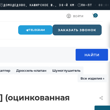
ОДЕДОВО, КАШИРСКОЕ Ш., 38-Й КМ
›
ПН–ПТ · 08:00 → 1
0
ВОЙТИ
ЗАКАЗАТЬ ЗВОНОК
TELEGRAM
аптер
Дроссель-клапан
Шумоглушитель
Все изделия
↓
п] (оцинкованная