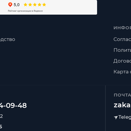
ИНФО
дство
Соглас
Полит
Догов
Карта 
ПОЧТ
zaka
92
5