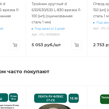
й d
Тройник круглый d
Отвод кр
6 врезка l1-
630/630/630 L-830 врезка l1-
150 [нп]
ванная
100 [нп] (оцинкованная
сталь 1 
сталь 1 мм)
Под зака
Арт.: VTL-
ней
Под заказ от 2 дней
Арт.: VTL-00192803
5 053
руб.
/шт
2 753
р
ом часто покупают