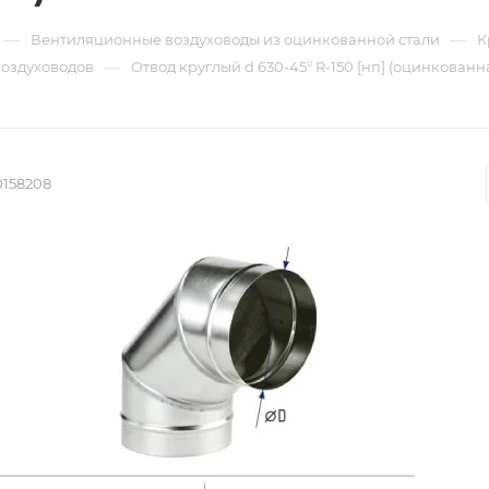
—
—
Вентиляционные воздуховоды из оцинкованной стали
К
—
воздуховодов
Отвод круглый d 630-45° R-150 [нп] (оцинкованна
0158208