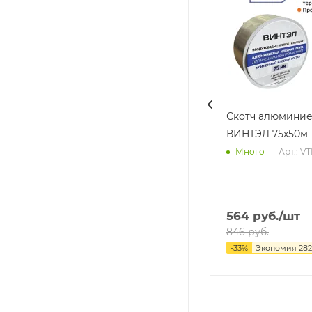
Скотч алюмини
ВИНТЭЛ 75х50м
Арт.: V
Много
564
руб.
/шт
846
руб.
-
33
%
Экономия
282