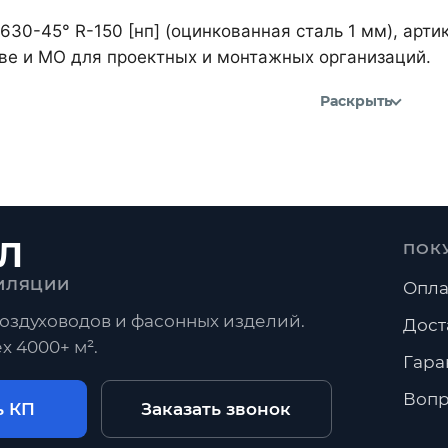
 630-45° R-150 [нп] (оцинкованная сталь 1 мм), ар
кве и МО для проектных и монтажных организаций.
Раскрыть
Л
ПОК
ИЛЯЦИИ
Опла
оздуховодов и фасонных изделий.
Дост
х 4000+ м².
Гара
Вопр
ь КП
Заказать звонок