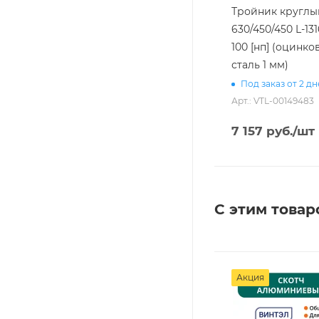
Тройник круглы
630/450/450 L-131
100 [нп] (оцинко
сталь 1 мм)
Под заказ от 2 д
Арт.: VTL-00149483
7 157
руб.
/шт
С этим товар
Акция