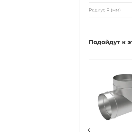
Радиус R (мм)
Подойдут к э