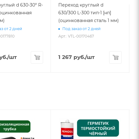
углый d 630-30° R-
Переход круглый d
 (оцинкованная
630/300 L-300 тип-1 [нп]
мм)
(оцинкованная сталь 1 мм)
А
з от 2 дней
Под заказ от 2 дней
00177810
Арт.: VTL-00170467
уб.
/шт
1 267
руб.
/шт