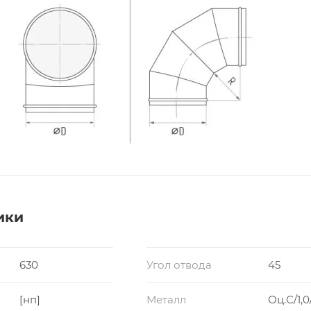
ики
630
Угол отвода
45
[нп]
Металл
Оц.С/1,0