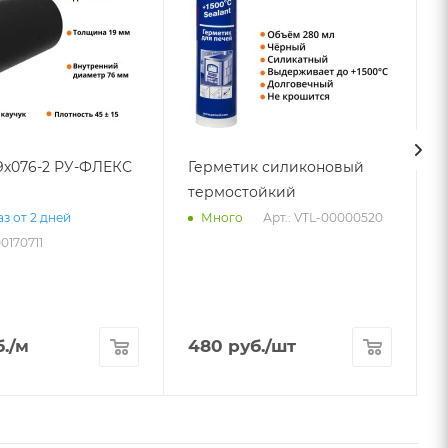
19х076-2 РУ-ФЛЕКС
Герметик силиконовый
термостойкий
Арт.: VTL-00000520
з от 2 дней
Много
00170711
А
.
/м
480
руб.
/шт