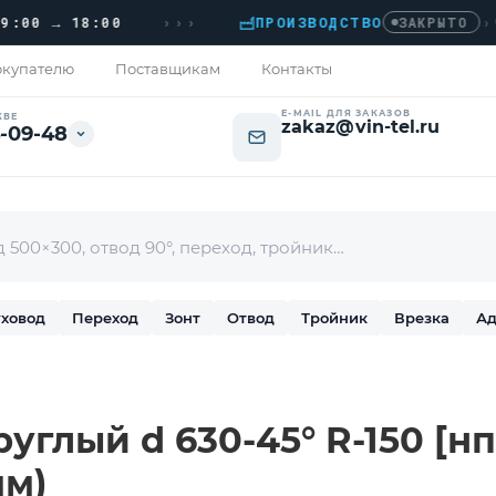
›››
 → 18:00
ПРОИЗВОДСТВО
›
ДОМ
ЗАКРЫТО
купателю
Поставщикам
Контакты
E-MAIL ДЛЯ ЗАКАЗОВ
КВЕ
zakaz@vin-tel.ru
-09-48
ховод
Переход
Зонт
Отвод
Тройник
Врезка
Ад
углый d 630-45° R-150 [н
мм)