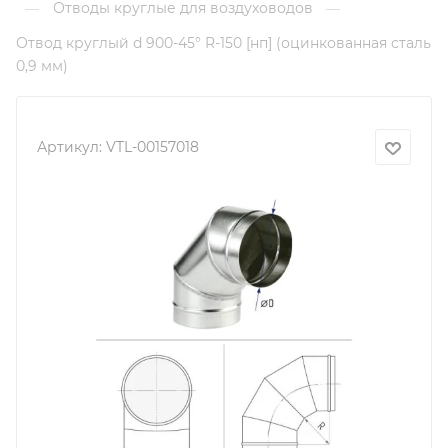
Отводы круглые для воздуховодов
—
—
Отвод круглый d 900-45° R-150 [нп] (оцинкованная сталь
0,9 мм)
Артикул:
VTL-00157018