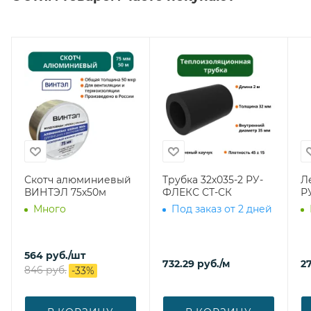
Скотч алюминиевый
Трубка 32х035-2 РУ-
Л
ВИНТЭЛ 75х50м
ФЛЕКС СТ-СК
Р
Много
Под заказ от 2 дней
564
руб.
/шт
732.29
руб.
/м
27
846
руб.
-
33
%