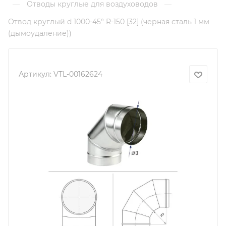
Отводы круглые для воздуховодов
—
—
Отвод круглый d 1000-45° R-150 [32] (черная сталь 1 мм
(дымоудаление))
Артикул:
VTL-00162624