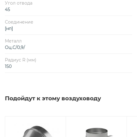
Угол отвода
45
Соединение
[нп]
Металл
Оц.С/0,9/
Радиус R (мм)
150
Подойдут к этому воздуховоду