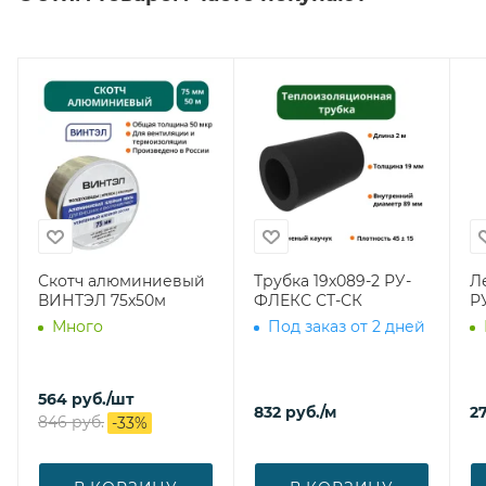
Скотч алюминиевый
Трубка 19х089-2 РУ-
Л
ВИНТЭЛ 75х50м
ФЛЕКС СТ-СК
Р
Много
Под заказ от 2 дней
564
руб.
/шт
832
руб.
/м
27
846
руб.
-
33
%