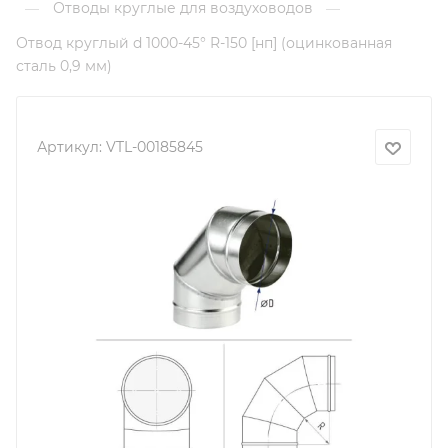
Отводы круглые для воздуховодов
—
—
Отвод круглый d 1000-45° R-150 [нп] (оцинкованная
сталь 0,9 мм)
Артикул:
VTL-00185845