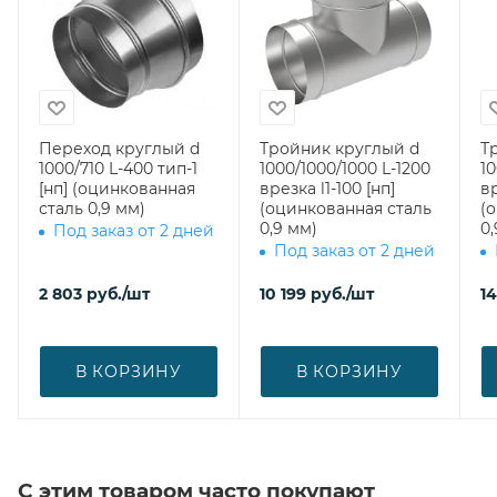
Переход круглый d
Тройник круглый d
Т
1000/710 L-400 тип-1
1000/1000/1000 L-1200
10
[нп] (оцинкованная
врезка l1-100 [нп]
вр
сталь 0,9 мм)
(оцинкованная сталь
(
0,9 мм)
0,
Под заказ от 2 дней
Под заказ от 2 дней
2 803
руб.
/шт
10 199
руб.
/шт
1
В КОРЗИНУ
В КОРЗИНУ
С этим товаром часто покупают