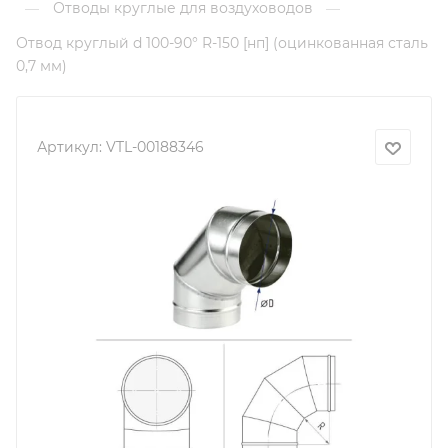
Отводы круглые для воздуховодов
—
—
Отвод круглый d 100-90° R-150 [нп] (оцинкованная сталь
0,7 мм)
Артикул:
VTL-00188346