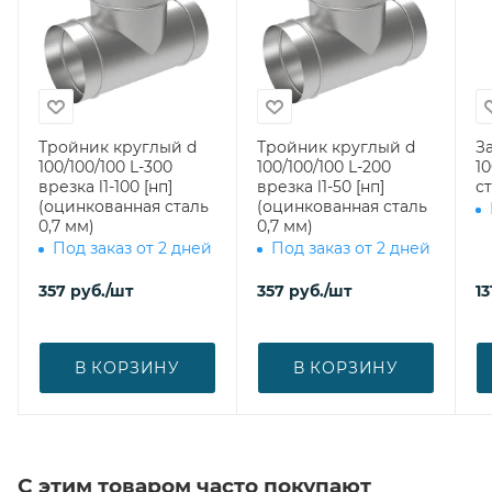
Тройник круглый d
Тройник круглый d
З
100/100/100 L-300
100/100/100 L-200
100 (оцин
врезка l1-100 [нп]
врезка l1-50 [нп]
ст
(оцинкованная сталь
(оцинкованная сталь
0,7 мм)
0,7 мм)
Под заказ от 2 дней
Под заказ от 2 дней
357
руб.
/шт
357
руб.
/шт
13
В КОРЗИНУ
В КОРЗИНУ
С этим товаром часто покупают