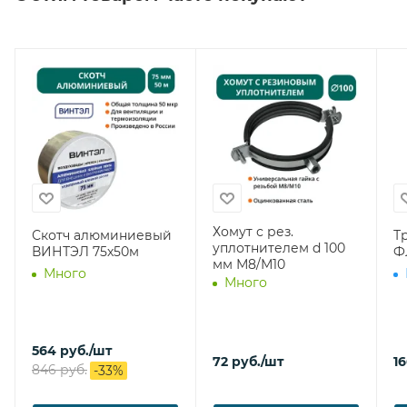
Хомут с рез.
Скотч алюминиевый
Т
уплотнителем d 100
ВИНТЭЛ 75х50м
Ф
мм М8/М10
Много
Много
564
руб.
/шт
72
руб.
/шт
1
846
руб.
-
33
%