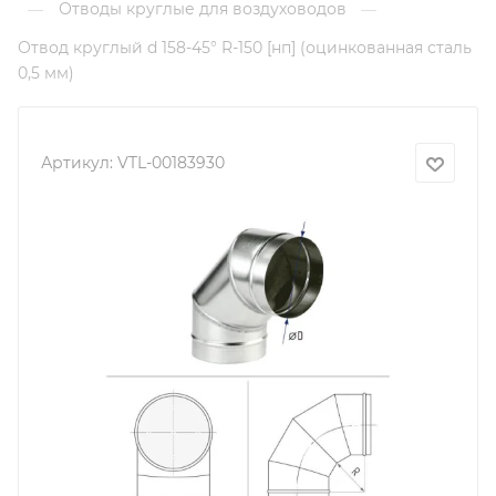
Отводы круглые для воздуховодов
—
—
Отвод круглый d 158-45° R-150 [нп] (оцинкованная сталь
0,5 мм)
Артикул:
VTL-00183930