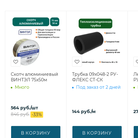
Скотч алюминиевый
Трубка 09х048-2 РУ-
Л
ВИНТЭЛ 75х50м
ФЛЕКС СТ-СК
Р
Много
Под заказ от 2 дней
564
руб.
/шт
144
руб.
/м
27
846
руб.
-
33
%
В КОРЗИНУ
В КОРЗИНУ