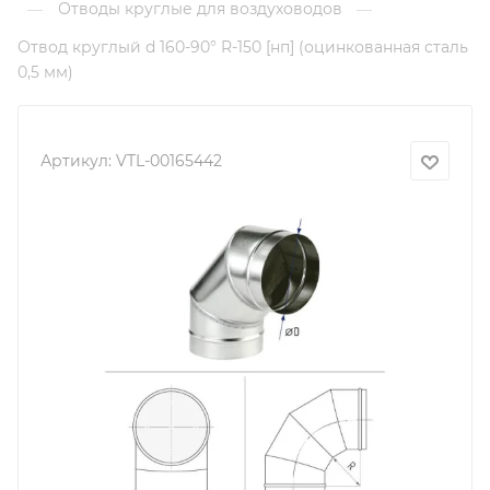
Отводы круглые для воздуховодов
—
—
Отвод круглый d 160-90° R-150 [нп] (оцинкованная сталь
0,5 мм)
Артикул:
VTL-00165442