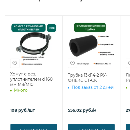
Хомут с рез.
Трубка 13х114-2 РУ-
Л
уплотнителем d 160
ФЛЕКС СТ-СК
Р
мм М8/М10
Под заказ от 2 дней
Много
108
руб.
/шт
556.02
руб.
/м
27