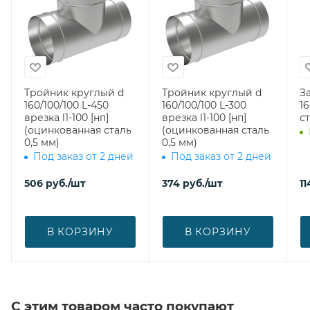
Тройник круглый d
Тройник круглый d
З
160/100/100 L-450
160/100/100 L-300
160 (оцин
врезка l1-100 [нп]
врезка l1-100 [нп]
ст
(оцинкованная сталь
(оцинкованная сталь
0,5 мм)
0,5 мм)
Под заказ от 2 дней
Под заказ от 2 дней
506
руб.
/шт
374
руб.
/шт
11
В КОРЗИНУ
В КОРЗИНУ
С этим товаром часто покупают