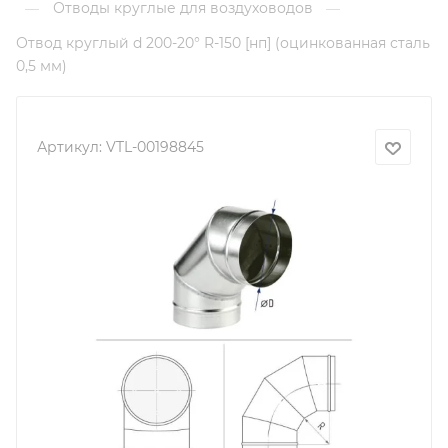
Отводы круглые для воздуховодов
—
—
Отвод круглый d 200-20° R-150 [нп] (оцинкованная сталь
0,5 мм)
Артикул:
VTL-00198845