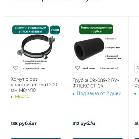
Хомут с рез.
Трубка 09х089-2 РУ-
Л
уплотнителем d 200
ФЛЕКС СТ-СК
Р
мм М8/М10
Под заказ от 2 дней
Много
138
руб.
/шт
312
руб.
/м
51