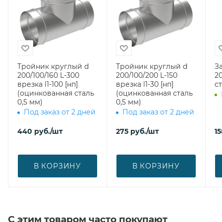
Тройник круглый d
Тройник круглый d
З
200/100/160 L-300
200/100/200 L-150
200 (оци
врезка l1-100 [нп]
врезка l1-30 [нп]
ст
(оцинкованная сталь
(оцинкованная сталь
0,5 мм)
0,5 мм)
Под заказ от 2 дней
Под заказ от 2 дней
440
руб.
/шт
275
руб.
/шт
15
В КОРЗИНУ
В КОРЗИНУ
С этим товаром часто покупают