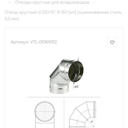
Отводы круглые для воздуховодов
—
—
Отвод круглый d 250-15° R-150 [нп] (оцинкованная сталь
0,5 мм)
Артикул:
VTL-00169312