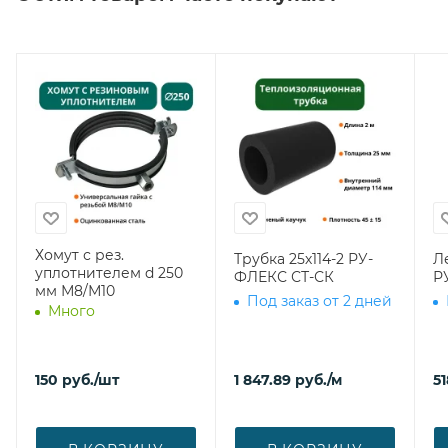
Хомут с рез.
Трубка 25х114-2 РУ-
Л
уплотнителем d 250
ФЛЕКС СТ-СК
Р
мм М8/М10
Под заказ от 2 дней
Много
150
руб.
/шт
1 847.89
руб.
/м
51