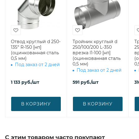
Отвод круглый d 250-
Тройник круглый d
Т
135° R-150 [нп]
250/100/200 L-350
25
(оцинкованная сталь
врезка l1-100 [нп]
вр
0,5 мм)
(оцинкованная сталь
(
0,5 мм)
0,
Под заказ от 2 дней
Под заказ от 2 дней
1 133
руб.
/шт
591
руб.
/шт
31
В КОРЗИНУ
В КОРЗИНУ
С этим товаром часто покупают