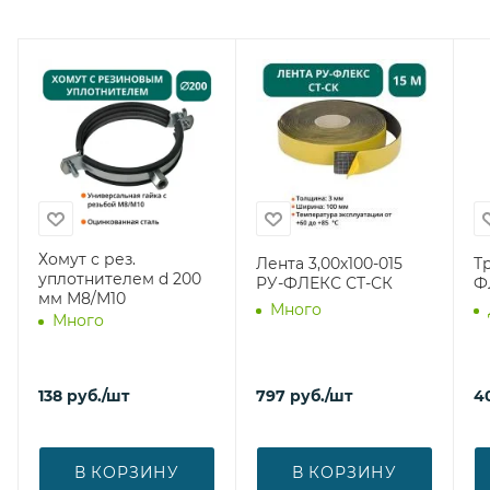
Хомут с рез.
Лента 3,00х100-015
Т
уплотнителем d 200
РУ-ФЛЕКС СТ-СК
Ф
мм М8/М10
Много
Много
138
руб.
/шт
797
руб.
/шт
4
В КОРЗИНУ
В КОРЗИНУ