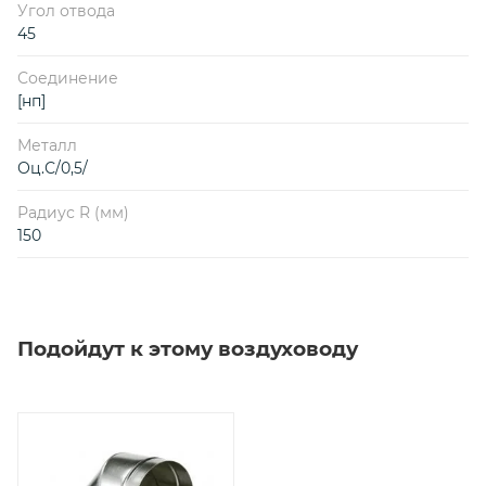
Угол отвода
45
Соединение
[нп]
Металл
Оц.С/0,5/
Радиус R (мм)
150
Подойдут к этому воздуховоду