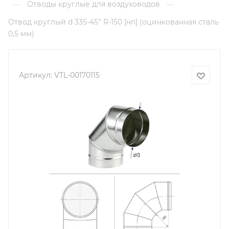
Отводы круглые для воздуховодов
—
—
Отвод круглый d 335-45° R-150 [нп] (оцинкованная сталь
0,5 мм)
Артикул:
VTL-00170115