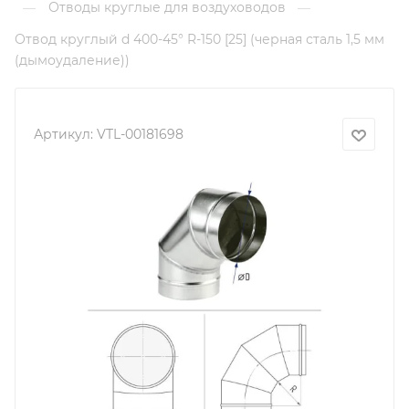
Отводы круглые для воздуховодов
—
—
Отвод круглый d 400-45° R-150 [25] (черная сталь 1,5 мм
(дымоудаление))
Артикул:
VTL-00181698