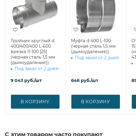
Тройник круглый d
Муфта d 400 L-100
О
400/400/400 L-600
(черная сталь 1,5 мм
15
врезка l1-100 [25]
(дымоудаление))
(
(черная сталь 1,5 мм
43
Под заказ от 2 дней
(дымоудаление))
Под заказ от 2 дней
9 043
руб.
/шт
646
руб.
/шт
81
В КОРЗИНУ
В КОРЗИНУ
С этим товаром часто покупают