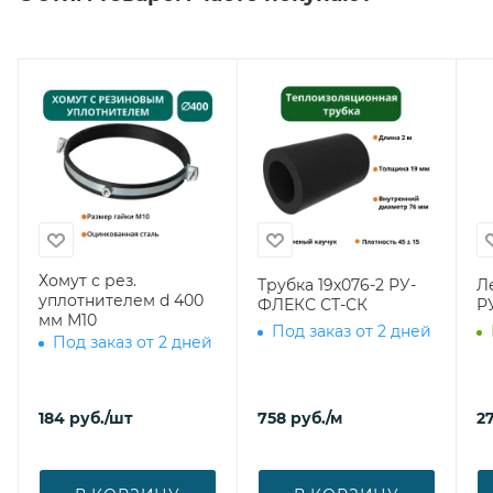
Хомут с рез.
Трубка 19х076-2 РУ-
Л
уплотнителем d 400
ФЛЕКС СТ-СК
Р
мм М10
Под заказ от 2 дней
Под заказ от 2 дней
184
руб.
/шт
758
руб.
/м
27