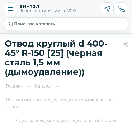
ВИНТЭЛ
Завод вентиляции · с 2017
Поиск по каталогу…
Отвод круглый d 400-
45° R-150 [25] (черная
сталь 1,5 мм
(дымоудаление))
Главная
Каталог
—
—
Вентиляционные воздуховоды из оцинкованной
стали
Круглые воздуховоды из оцинкованной стали
—