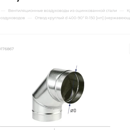
—
—
Вентиляционные воздуховоды из оцинкованной стали
К
—
воздуховодов
Отвод круглый d 400-90° R-150 [нп] (нержавеющая
0176867