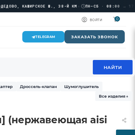
ВО, КАШИРСКОЕ Ш., 38-Й КМ
›
ПН–СБ · 08:00 → 17:00
0
ВОЙТИ
ЗАКАЗАТЬ ЗВОНОК
TELEGRAM
аптер
Дроссель-клапан
Шумоглушитель
Все изделия
↓
п] (нержавеющая aisi