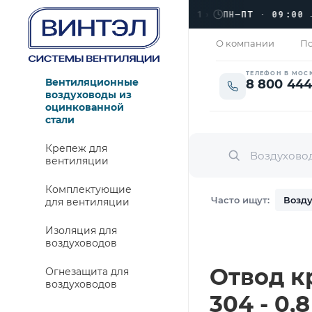
›
ЛЮБЕРЦЫ, УЛ. КРАСНАЯ 1
›
ПН–ПТ · 09:00 → 18
ТО
О компании
По
ТЕЛЕФОН В МОС
Вентиляционные
8 800 444
воздуховоды из
оцинкованной
стали
Крепеж для
вентиляции
Комплектующие
Часто ищут:
Возду
для вентиляции
Изоляция для
воздуховодов
Отвод кр
Огнезащита для
воздуховодов
304 - 0,