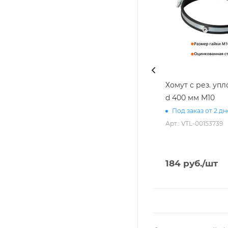
Хомут с рез. уп
d 400 мм М10
Под заказ от 2 д
Арт.: VTL-00153739
184
руб.
/шт