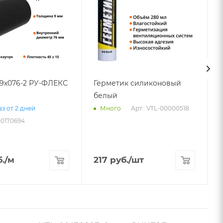
09х076-2 РУ-ФЛЕКС
Герметик силиконовый
белый
Арт.: VTL-00000518
з от 2 дней
Много
00170694
.
/м
217
руб.
/шт