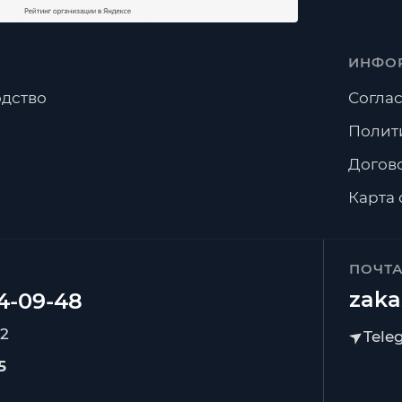
ИНФО
дство
Соглас
Полит
Догов
Карта 
ПОЧТ
zaka
92
5