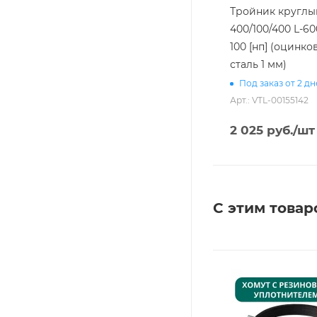
Тройник круглы
400/100/400 L-60
100 [нп] (оцинко
сталь 1 мм)
Под заказ от 2 д
Арт.: VTL-00155142
2 025
руб.
/шт
С этим товар