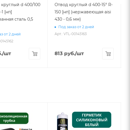
 круглый d 400/100
Отвод круглый d 400-15° R-
-1 [нп]
150 [нп] (нержавеющая aisi
анная сталь 0,5
430 - 0,6 мм)
a
Под заказ от 2 дней
Арт.: VTL-00145163
А
з от 2 дней
00145162
.
/шт
813
руб.
/шт