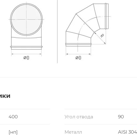
ики
400
Угол отвода
90
[нп]
Металл
AISI 304