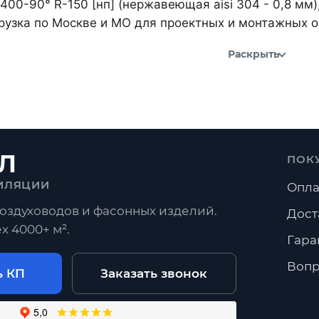
400-90° R-150 [нп] (нержавеющая aisi 304 - 0,8 мм
рузка по Москве и МО для проектных и монтажных о
Раскрыть
Л
ПОК
ИЛЯЦИИ
Опла
оздуховодов и фасонных изделий.
Дост
х 4000+ м².
Гара
Вопр
ь КП
Заказать звонок