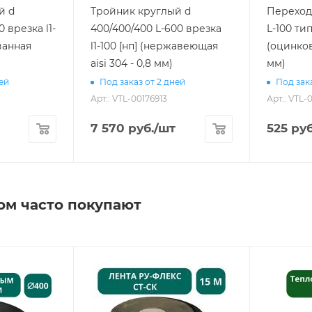
й d
Тройник круглый d
Переход
0 врезка l1-
400/400/400 L-600 врезка
L-100 тип
ванная
l1-100 [нп] (нержавеющая
(оцинков
aisi 304 - 0,8 мм)
мм)
ней
Под заказ от 2 дней
Под зака
Арт.: VTL-00176913
Арт.: VTL-
7 570
руб.
/шт
525
руб
ом часто покупают