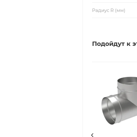
Радиус R (мм)
Подойдут к э