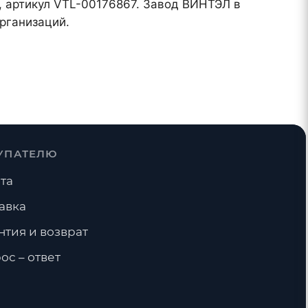
), артикул VTL-00176867. Завод ВИНТЭЛ в
рганизаций.
УПАТЕЛЮ
та
авка
нтия и возврат
ос – ответ