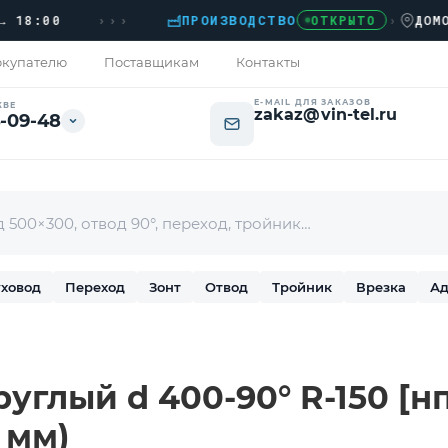
›››
:00
ПРОИЗВОДСТВО
›
ДОМОДЕДО
ОТКРЫТО
купателю
Поставщикам
Контакты
E-MAIL ДЛЯ ЗАКАЗОВ
КВЕ
zakaz@vin-tel.ru
-09-48
ховод
Переход
Зонт
Отвод
Тройник
Врезка
Ад
углый d 400-90° R-150 [н
8 мм)