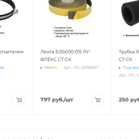
лотнителем
Лента 3,00х100-015 РУ-
Трубка 
ФЛЕКС СТ-СК
СТ-СК
Арт.: VTL-00168817
ней
Много
Под зака
Арт.: VTL-
797
руб.
/шт
250
руб