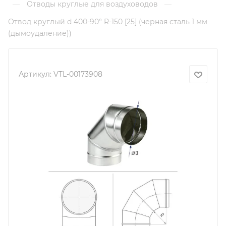
Отводы круглые для воздуховодов
—
—
Отвод круглый d 400-90° R-150 [25] (черная сталь 1 мм
(дымоудаление))
Артикул:
VTL-00173908