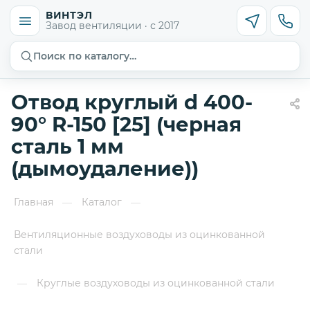
ВИНТЭЛ
Завод вентиляции · с 2017
Поиск по каталогу…
Отвод круглый d 400-
90° R-150 [25] (черная
сталь 1 мм
(дымоудаление))
Главная
Каталог
—
—
Вентиляционные воздуховоды из оцинкованной
стали
Круглые воздуховоды из оцинкованной стали
—