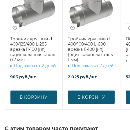
Тройник круглый d
Тройник круглый d
П
400/125/400 L-285
400/100/400 L-600
40
врезка l1-100 [нп]
врезка l1-100 [нп]
[
(оцинкованная сталь
(оцинкованная сталь
ст
0,7 мм)
1 мм)
Под заказ от 2 дней
Под заказ от 2 дней
903
руб.
/шт
2 025
руб.
/шт
5
В КОРЗИНУ
В КОРЗИНУ
С этим товаром часто покупают