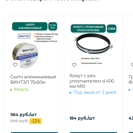
Хомут с рез.
Скотч алюминиевый
Тр
уплотнителем d 400
ВИНТЭЛ 75х50м
Ф
мм М10
Много
Под заказ от 2 дней
564
руб.
/шт
184
руб.
/шт
4
846
руб.
-
33
%