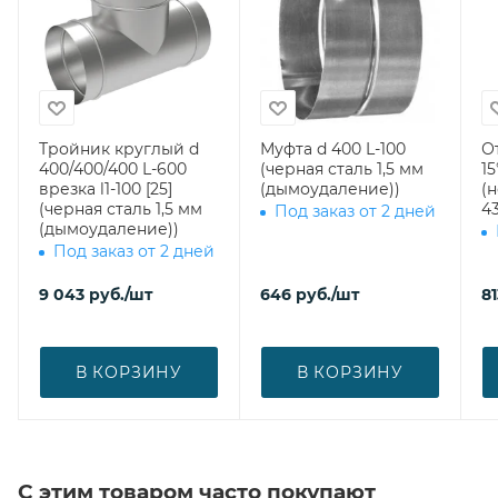
Тройник круглый d
Муфта d 400 L-100
О
400/400/400 L-600
(черная сталь 1,5 мм
15
врезка l1-100 [25]
(дымоудаление))
(
(черная сталь 1,5 мм
43
Под заказ от 2 дней
(дымоудаление))
Под заказ от 2 дней
9 043
руб.
/шт
646
руб.
/шт
81
В КОРЗИНУ
В КОРЗИНУ
С этим товаром часто покупают