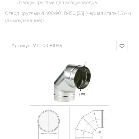
Отводы круглые для воздуховодов
—
—
Отвод круглый d 400-90° R-150 [25] (черная сталь 1,5 мм
(дымоудаление))
Артикул:
VTL-00181095