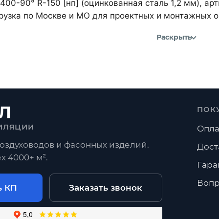
400-90° R-150 [нп] (оцинкованная сталь 1,2 мм), а
рузка по Москве и МО для проектных и монтажных о
Раскрыть
Л
ПОК
ИЛЯЦИИ
Опла
оздуховодов и фасонных изделий.
Дост
х 4000+ м².
Гара
Вопр
ь КП
Заказать звонок