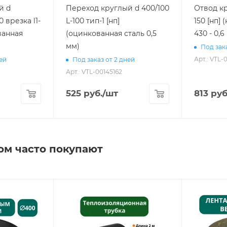
й d
Переход круглый d 400/100
Отвод кр
0 врезка l1-
L-100 тип-1 [нп]
150 [нп]
ванная
(оцинкованная сталь 0,5
430 - 0,6
мм)
Под зака
Арт.: VTL-
ней
Под заказ от 2 дней
Арт.: VTL-00145162
525
руб.
/шт
813
руб
ом часто покупают