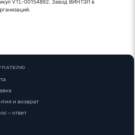
ртикул VTL-00154892. Завод ВИНТЭЛ в
рганизаций.
УПАТЕЛЮ
та
авка
нтия и возврат
ос – ответ