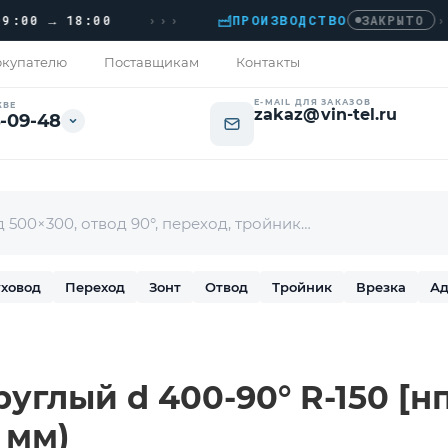
›››
 → 18:00
ПРОИЗВОДСТВО
›
ДО
ЗАКРЫТО
купателю
Поставщикам
Контакты
E-MAIL ДЛЯ ЗАКАЗОВ
КВЕ
zakaz@vin-tel.ru
-09-48
ховод
Переход
Зонт
Отвод
Тройник
Врезка
Ад
руглый d 400-90° R-150 [н
2 мм)