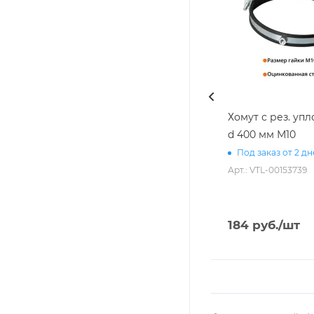
Хомут с рез. уп
d 400 мм М10
Под заказ от 2 д
Арт.: VTL-00153739
184
руб.
/шт