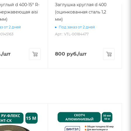
углый d 400-15° R-
Заглушка круглая d 400
 (нержавеющая aisi
(оцинкованная сталь 1,2
L
 мм)
мм)
з от 2 дней
Под заказ от 2 дней
00145163
Арт.: VTL-00184477
А
.
/шт
800
руб.
/шт