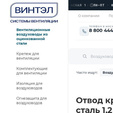
›
ЛЮБЕРЦЫ, УЛ. КРАСНАЯ 1
›
ПН–ПТ · 09:00
ЗАКРЫТО
О компании
По
ТЕЛЕФОН В МОС
Вентиляционные
8 800 444
воздуховоды из
оцинкованной
стали
Крепеж для
вентиляции
Комплектующие
Часто ищут:
Возду
для вентиляции
Изоляция для
воздуховодов
Отвод к
Огнезащита для
воздуховодов
сталь 1,