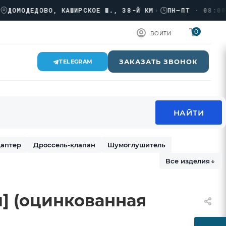
МОДЕДОВО, КАШИРСКОЕ Ш., 38-Й КМ
›
ПН–ПТ · 08:00 → 1
0
ВОЙТИ
ЗАКАЗАТЬ ЗВОНОК
TELEGRAM
аптер
Дроссель-клапан
Шумоглушитель
Все изделия
↓
п] (оцинкованная