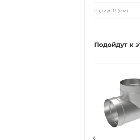
Радиус R (мм)
Подойдут к э