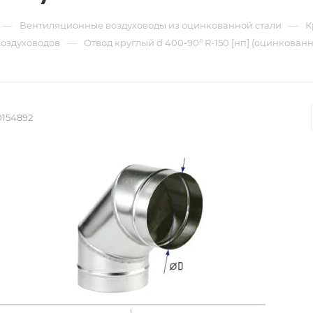
—
—
Вентиляционные воздуховоды из оцинкованной стали
К
—
воздуховодов
Отвод круглый d 400-90° R-150 [нп] (оцинкованна
0154892