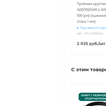
Тройник круглы
400/100/400 L-60
100 [нп] (оцинко
сталь 1 мм)
Под заказ от 2 д
Арт.: VTL-00155142
2 025
руб.
/шт
С этим товар