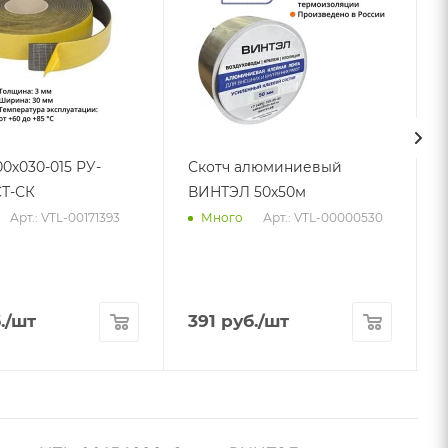
00х030-015 РУ-
Скотч алюминиевый
Т-СК
ВИНТЭЛ 50х50м
Арт.: VTL-00171393
Арт.: VTL-00000530
Много
.
/шт
391
руб.
/шт