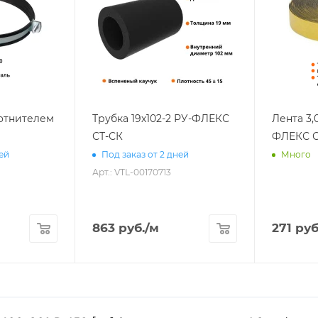
лотнителем
Трубка 19х102-2 РУ-ФЛЕКС
Лента 3,
СТ-СК
ФЛЕКС С
ней
Под заказ от 2 дней
Много
Арт.: VTL-00170713
863
руб.
/м
271
руб