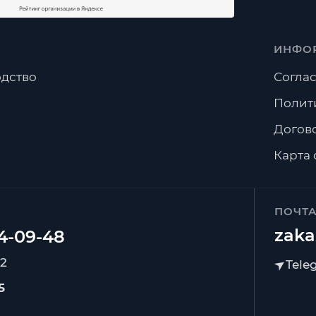
ИНФО
дство
Соглас
Полит
Догов
Карта 
ПОЧТ
zaka
92
5