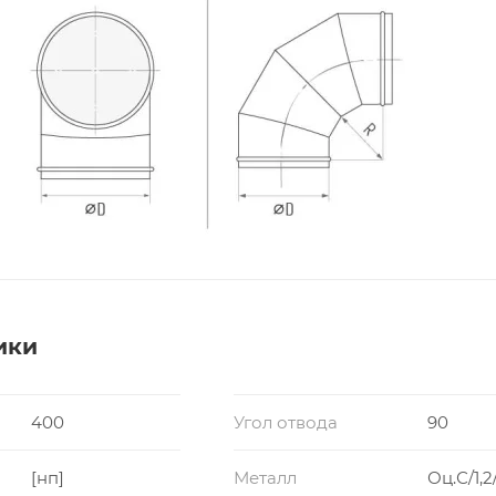
ики
400
Угол отвода
90
[нп]
Металл
Оц.С/1,2