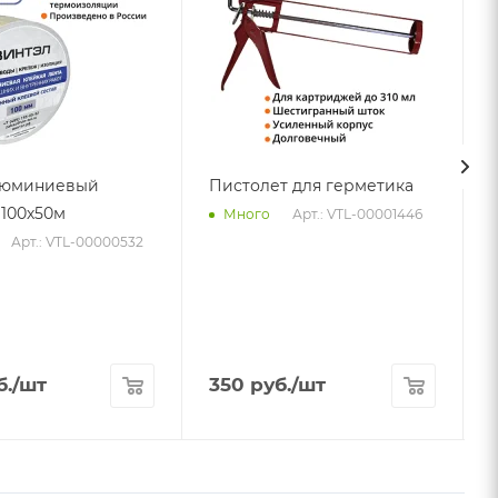
люминиевый
Пистолет для герметика
100х50м
Арт.: VTL-00001446
Много
Арт.: VTL-00000532
А
б.
/шт
350
руб.
/шт