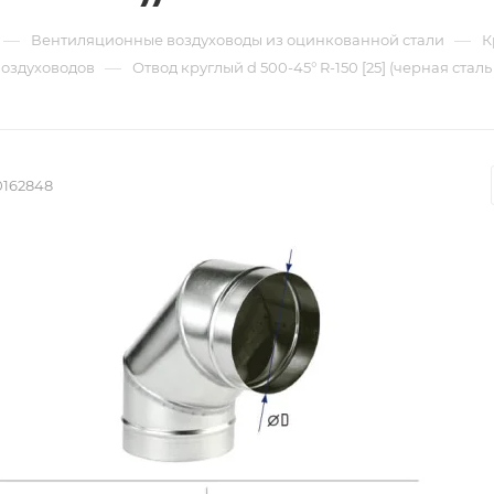
—
—
Вентиляционные воздуховоды из оцинкованной стали
К
—
воздуховодов
Отвод круглый d 500-45° R-150 [25] (черная сталь
0162848