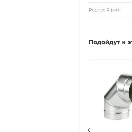
Радиус R (мм)
Подойдут к э