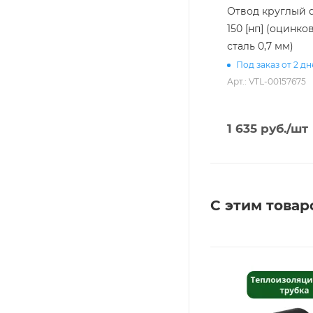
Отвод круглый d 
150 [нп] (оцинко
сталь 0,7 мм)
Под заказ от 2 д
Арт.: VTL-00157675
1 635
руб.
/шт
С этим товар