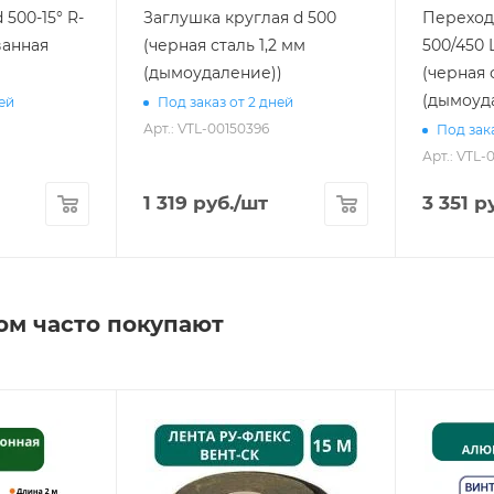
500-15° R-
Заглушка круглая d 500
Переход
ванная
(черная сталь 1,2 мм
500/450 L
(дымоудаление))
(черная 
(дымоуд
ней
Под заказ от 2 дней
Арт.: VTL-00150396
Под зака
Арт.: VTL-
1 319
руб.
/шт
3 351
ру
ом часто покупают