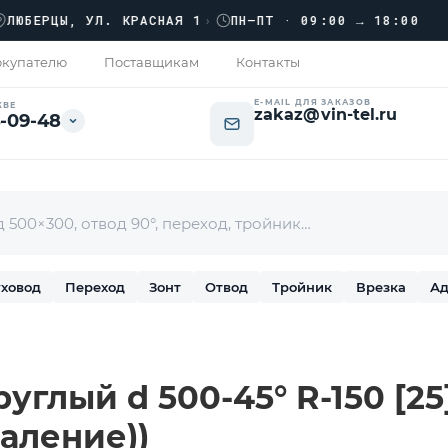
›››
ЕРЦЫ, УЛ. КРАСНАЯ 1
›
ПН–ПТ · 09:00 → 18:00
купателю
Поставщикам
Контакты
E-MAIL ДЛЯ ЗАКАЗОВ
КВЕ
zakaz@vin-tel.ru
-09-48
ховод
Переход
Зонт
Отвод
Тройник
Врезка
Ад
углый d 500-45° R-150 [25]
аление))