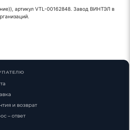
ение)), артикул VTL-00162848. Завод ВИНТЭЛ в
рганизаций.
УПАТЕЛЮ
та
авка
нтия и возврат
ос – ответ