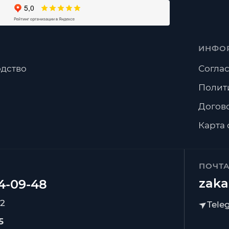
ИНФО
дство
Соглас
Полит
Догов
Карта 
ПОЧТ
zaka
92
5