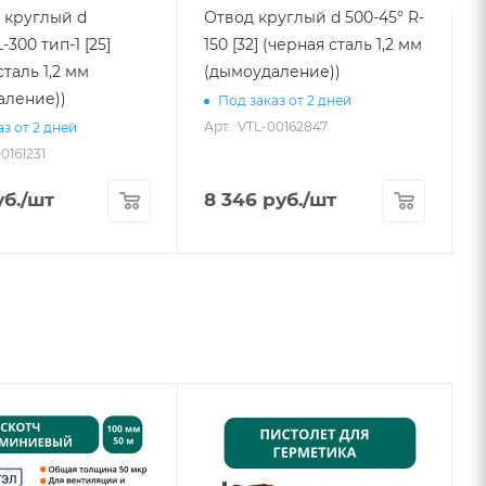
 круглый d
Отвод круглый d 500-45° R-
-300 тип-1 [25]
150 [32] (черная сталь 1,2 мм
L
сталь 1,2 мм
(дымоудаление))
аление))
Под заказ от 2 дней
Арт.: VTL-00162847
з от 2 дней
00161231
А
б.
/шт
8 346
руб.
/шт