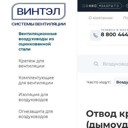
ОФИС
›
ЛЮБ
ЗАКРЫТО
О компании
По
ТЕЛЕФОН В МОС
Вентиляционные
8 800 444
воздуховоды из
оцинкованной
стали
Крепеж для
вентиляции
Комплектующие
Часто ищут:
Возду
для вентиляции
Изоляция для
воздуховодов
Отвод кр
Огнезащита для
воздуховодов
(дымоуд