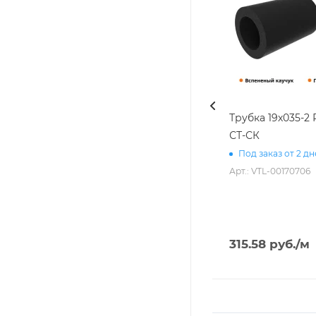
Трубка 19х035-2
СТ-СК
Под заказ от 2 д
Арт.: VTL-00170706
315.58
руб.
/м