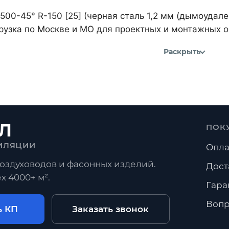
500-45° R-150 [25] (черная сталь 1,2 мм (дымоудал
рузка по Москве и МО для проектных и монтажных о
Раскрыть
Л
ПОК
ИЛЯЦИИ
Опла
оздуховодов и фасонных изделий.
Дост
х 4000+ м².
Гара
Вопр
ь КП
Заказать звонок