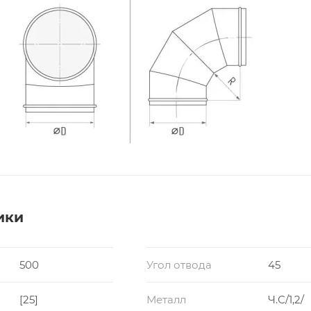
ики
500
Угол отвода
45
[25]
Металл
Ч.С/1,2/