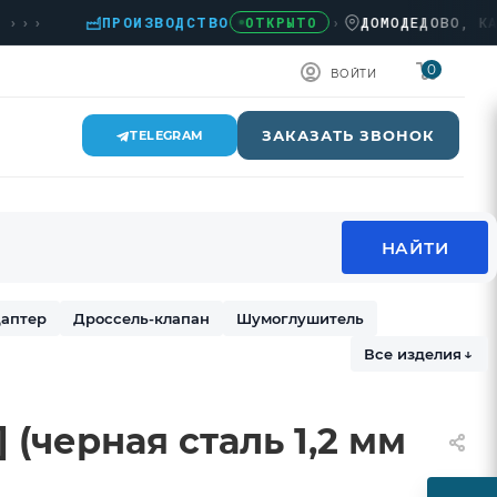
ПРОИЗВОДСТВО
›
ДОМОДЕДОВО, КАШИРС
ОТКРЫТО
0
ВОЙТИ
ЗАКАЗАТЬ ЗВОНОК
TELEGRAM
аптер
Дроссель-клапан
Шумоглушитель
Все изделия
↓
 (черная сталь 1,2 мм