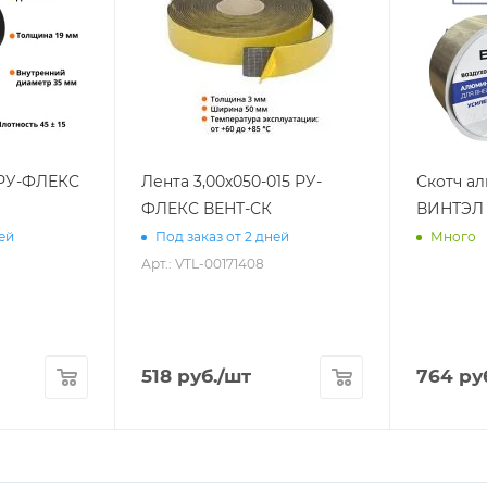
 РУ-ФЛЕКС
Лента 3,00х050-015 РУ-
Скотч а
ФЛЕКС ВЕНТ-СК
ВИНТЭЛ 
ней
Под заказ от 2 дней
Много
Арт.: VTL-00171408
518
руб.
/шт
764
ру