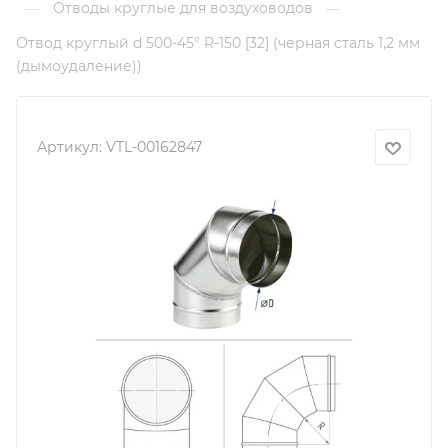
Отводы круглые для воздуховодов
—
—
Отвод круглый d 500-45° R-150 [32] (черная сталь 1,2 мм
(дымоудаление))
Артикул:
VTL-00162847