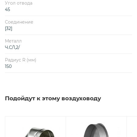
Угол отвода
45
Соединение
[32]
Металл
Ч.С/1,2/
Радиус R (мм)
150
Подойдут к этому воздуховоду