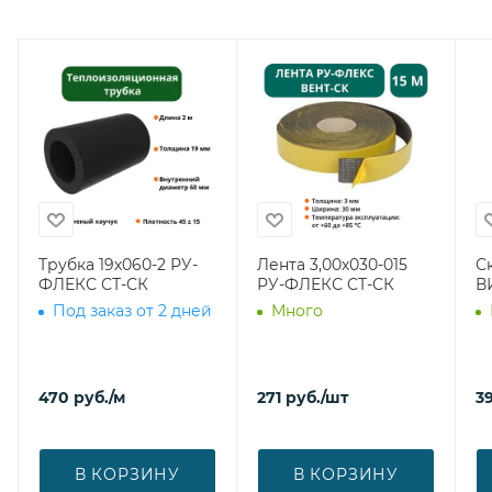
Трубка 19х060-2 РУ-
Лента 3,00х030-015
С
ФЛЕКС СТ-СК
РУ-ФЛЕКС СТ-СК
В
Под заказ от 2 дней
Много
470
руб.
/м
271
руб.
/шт
39
В КОРЗИНУ
В КОРЗИНУ