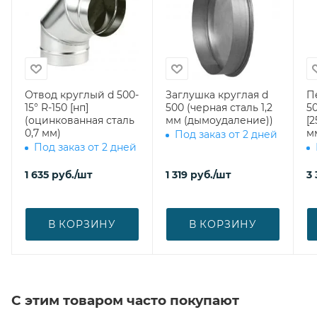
Отвод круглый d 500-
Заглушка круглая d
П
15° R-150 [нп]
500 (черная сталь 1,2
50
(оцинкованная сталь
мм (дымоудаление))
[2
0,7 мм)
м
Под заказ от 2 дней
Под заказ от 2 дней
1 635
руб.
/шт
1 319
руб.
/шт
3 
В КОРЗИНУ
В КОРЗИНУ
С этим товаром часто покупают