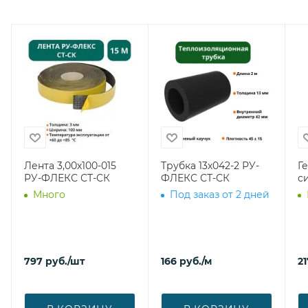
Лента 3,00х100-015
Трубка 13х042-2 РУ-
Г
РУ-ФЛЕКС СТ-СК
ФЛЕКС СТ-СК
с
Много
Под заказ от 2 дней
797
руб.
/шт
166
руб.
/м
21