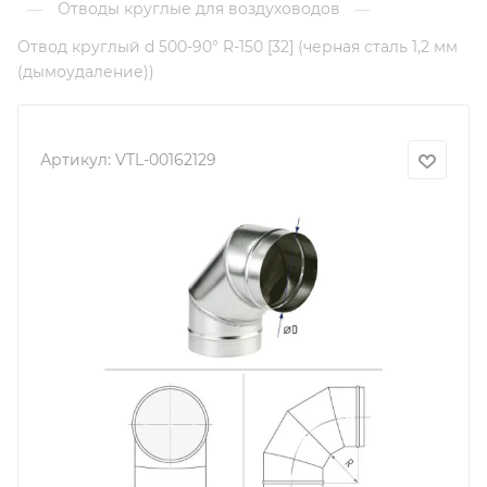
Отводы круглые для воздуховодов
—
—
Отвод круглый d 500-90° R-150 [32] (черная сталь 1,2 мм
(дымоудаление))
Артикул:
VTL-00162129