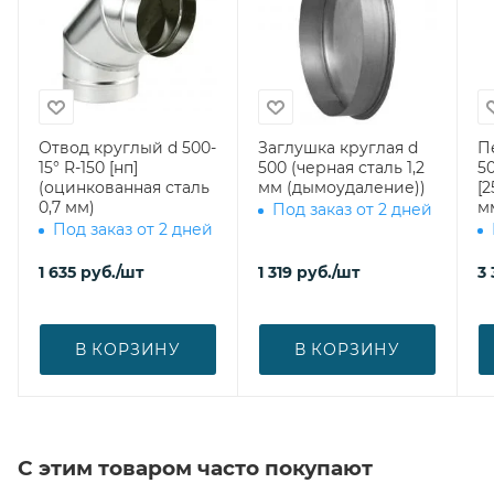
Отвод круглый d 500-
Заглушка круглая d
П
15° R-150 [нп]
500 (черная сталь 1,2
50
(оцинкованная сталь
мм (дымоудаление))
[2
0,7 мм)
м
Под заказ от 2 дней
Под заказ от 2 дней
1 635
руб.
/шт
1 319
руб.
/шт
3 
В КОРЗИНУ
В КОРЗИНУ
С этим товаром часто покупают