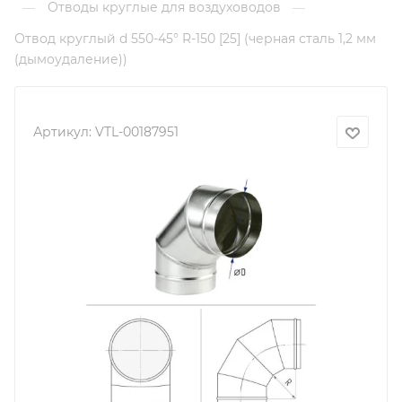
Отводы круглые для воздуховодов
—
—
Отвод круглый d 550-45° R-150 [25] (черная сталь 1,2 мм
(дымоудаление))
Артикул:
VTL-00187951