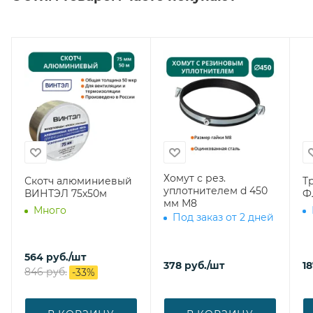
Хомут с рез.
Скотч алюминиевый
Т
уплотнителем d 450
ВИНТЭЛ 75х50м
Ф
мм М8
Много
Под заказ от 2 дней
564
руб.
/шт
378
руб.
/шт
1
846
руб.
-
33
%