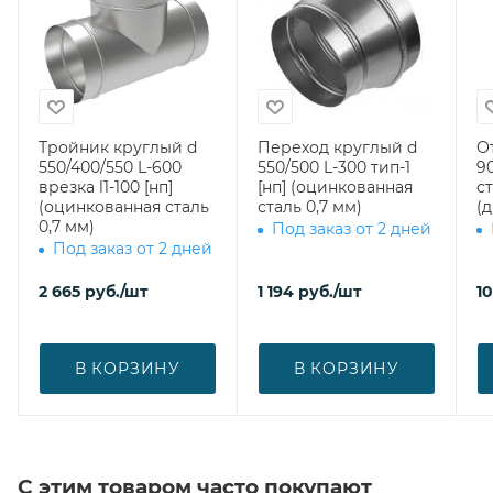
Тройник круглый d
Переход круглый d
О
550/400/550 L-600
550/500 L-300 тип-1
90
врезка l1-100 [нп]
[нп] (оцинкованная
ст
(оцинкованная сталь
сталь 0,7 мм)
(
0,7 мм)
Под заказ от 2 дней
Под заказ от 2 дней
2 665
руб.
/шт
1 194
руб.
/шт
10
В КОРЗИНУ
В КОРЗИНУ
С этим товаром часто покупают