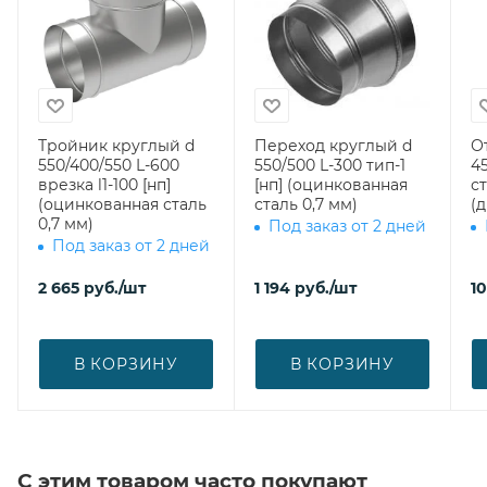
Тройник круглый d
Переход круглый d
О
550/400/550 L-600
550/500 L-300 тип-1
45
врезка l1-100 [нп]
[нп] (оцинкованная
ст
(оцинкованная сталь
сталь 0,7 мм)
(
0,7 мм)
Под заказ от 2 дней
Под заказ от 2 дней
2 665
руб.
/шт
1 194
руб.
/шт
10
В КОРЗИНУ
В КОРЗИНУ
С этим товаром часто покупают