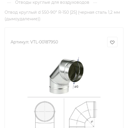
Отводы круглые для воздуховодов
—
—
Отвод круглый d 550-90° R-150 [25] (черная сталь 1,2 мм
(дымоудаление))
Артикул:
VTL-00187950