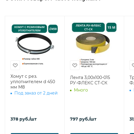
Хомут с рез.
Лента 3,00х100-015
Т
уплотнителем d 450
РУ-ФЛЕКС СТ-СК
Ф
мм М8
Много
Под заказ от 2 дней
378
руб.
/шт
797
руб.
/шт
31