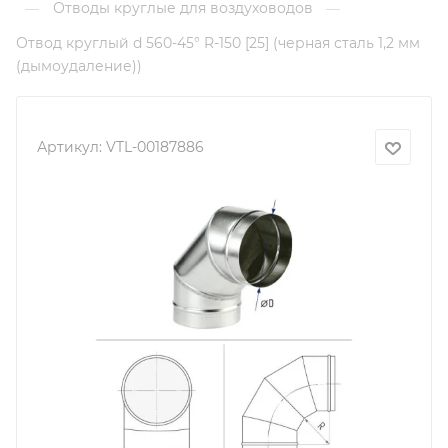
Отводы круглые для воздуховодов
—
—
Отвод круглый d 560-45° R-150 [25] (черная сталь 1,2 мм
(дымоудаление))
Артикул:
VTL-00187886