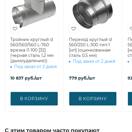
Тройник круглый d
Переход круглый d
П
560/560/560 L-760
560/250 L-300 тип-1
56
врезка l1-100 [32]
[нп] (оцинкованная
[
(черная сталь 1,2 мм
сталь 0,5 мм)
ст
(дымоудаление))
Под заказ от 2 дней
Под заказ от 2 дней
10 837
руб.
/шт
779
руб.
/шт
92
В КОРЗИНУ
В КОРЗИНУ
С этим товаром часто покупают