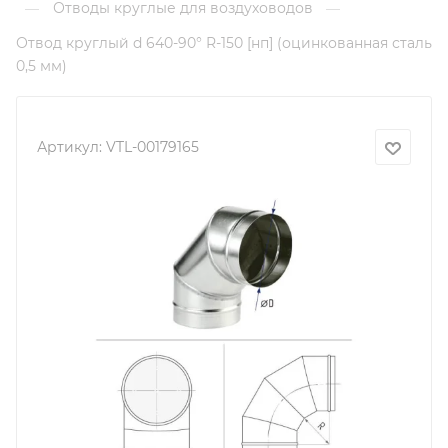
Отводы круглые для воздуховодов
—
—
Отвод круглый d 640-90° R-150 [нп] (оцинкованная сталь
0,5 мм)
Артикул:
VTL-00179165