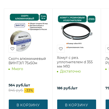
Хомут с рез.
Скотч алюминиевый
Ле
уплотнителем d 355
ВИНТЭЛ 75х50м
Р
мм М10
Много
Достаточно
564
руб.
/шт
186
руб.
/шт
7
846
руб.
-
33
%
В КОРЗИНУ
В КОРЗИНУ