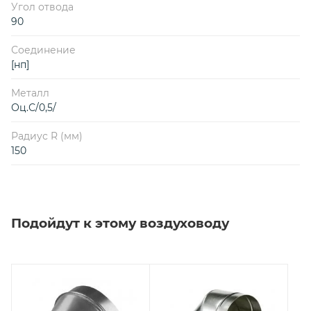
Угол отвода
90
Соединение
[нп]
Металл
Оц.С/0,5/
Радиус R (мм)
150
Подойдут к этому воздуховоду