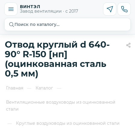
ВИНТЭЛ
Завод вентиляции · с 2017
Поиск по каталогу…
Отвод круглый d 640-
90° R-150 [нп]
(оцинкованная сталь
0,5 мм)
Главная
Каталог
—
—
Вентиляционные воздуховоды из оцинкованной
стали
Круглые воздуховоды из оцинкованной стали
—