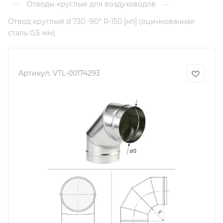
Отводы круглые для воздуховодов
—
—
Отвод круглый d 730 -90° R-150 [нп] (оцинкованная
сталь 0,5 мм)
Артикул:
VTL-00174293