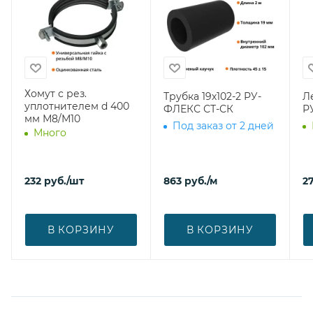
Хомут с рез.
Трубка 19х102-2 РУ-
Л
уплотнителем d 400
ФЛЕКС СТ-СК
Р
мм М8/М10
Под заказ от 2 дней
Много
232
руб.
/шт
863
руб.
/м
27
В КОРЗИНУ
В КОРЗИНУ