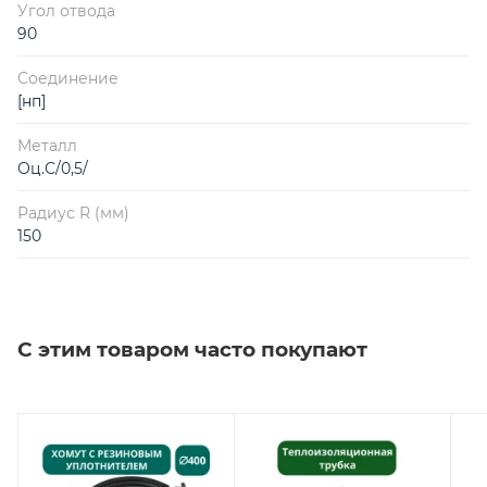
Угол отвода
90
Соединение
[нп]
Металл
Оц.С/0,5/
Радиус R (мм)
150
С этим товаром часто покупают