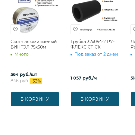
Скотч алюминиевый
Трубка 32х054-2 РУ-
Л
ВИНТЭЛ 75х50м
ФЛЕКС СТ-СК
Р
Много
Под заказ от 2 дней
564
руб.
/шт
1 057
руб.
/м
51
846
руб.
-
33
%
В КОРЗИНУ
В КОРЗИНУ