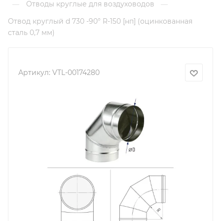
Отводы круглые для воздуховодов
—
—
Отвод круглый d 730 -90° R-150 [нп] (оцинкованная
сталь 0,7 мм)
Артикул:
VTL-00174280