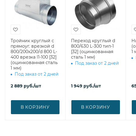
Тройник круглый с
Переход круглый d
Н
прямоуг. врезкой d
800/630 L-300 тип-1
(
800/200х200/d 800 L-
[32] (оцинкованная
1 
400 врезка l1-100 [32]
сталь 1 мм)
(оцинкованная сталь
Под заказ от 2 дней
1 мм)
Под заказ от 2 дней
2 889
руб.
/шт
1 949
руб.
/шт
65
В КОРЗИНУ
В КОРЗИНУ