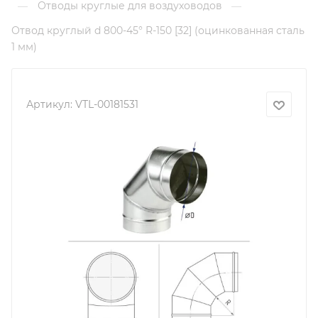
Отводы круглые для воздуховодов
—
—
Отвод круглый d 800-45° R-150 [32] (оцинкованная сталь
1 мм)
Артикул:
VTL-00181531