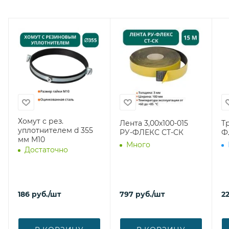
Хомут с рез.
Лента 3,00х100-015
Т
уплотнителем d 355
РУ-ФЛЕКС СТ-СК
Ф
мм М10
Много
Достаточно
186
руб.
/шт
797
руб.
/шт
2