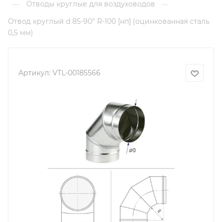
Отводы круглые для воздуховодов
—
—
Отвод круглый d 85-90° R-100 [нп] (оцинкованная сталь
0,5 мм)
Артикул:
VTL-00185566