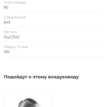
Угол отвода
90
Соединение
[нп]
Металл
Оц.С/0,5/
Радиус R (мм)
100
Подойдут к этому воздуховоду