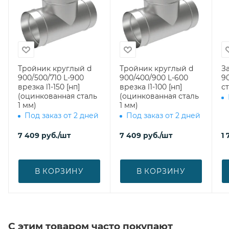
Тройник круглый d
Тройник круглый d
З
900/500/710 L-900
900/400/900 L-600
900 (оци
врезка l1-150 [нп]
врезка l1-100 [нп]
ст
(оцинкованная сталь
(оцинкованная сталь
1 мм)
1 мм)
Под заказ от 2 дней
Под заказ от 2 дней
7 409
руб.
/шт
7 409
руб.
/шт
1 
В КОРЗИНУ
В КОРЗИНУ
С этим товаром часто покупают