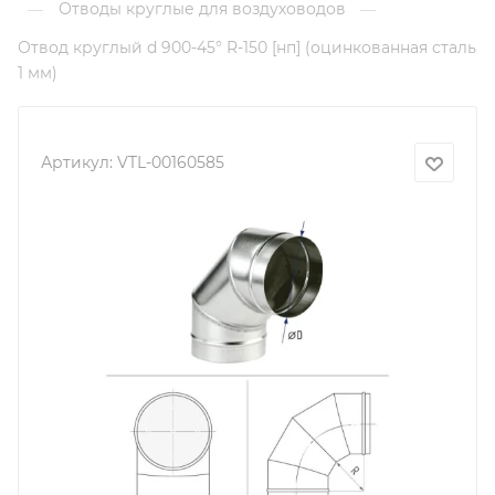
Отводы круглые для воздуховодов
—
—
Отвод круглый d 900-45° R-150 [нп] (оцинкованная сталь
1 мм)
Артикул:
VTL-00160585