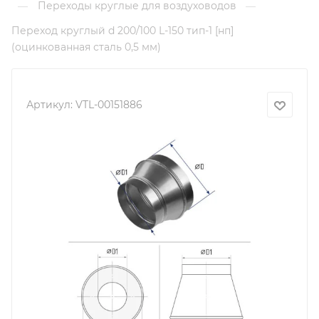
Переходы круглые для воздуховодов
—
—
Переход круглый d 200/100 L-150 тип-1 [нп]
(оцинкованная сталь 0,5 мм)
Артикул:
VTL-00151886