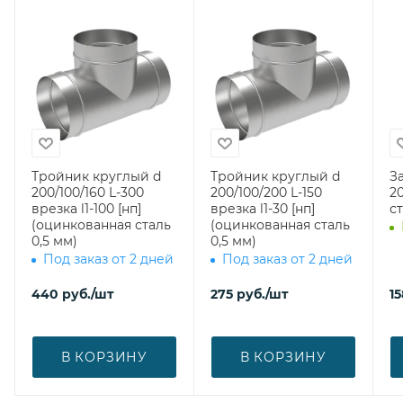
Тройник круглый d
Тройник круглый d
З
200/100/160 L-300
200/100/200 L-150
200 (оци
врезка l1-100 [нп]
врезка l1-30 [нп]
ст
(оцинкованная сталь
(оцинкованная сталь
0,5 мм)
0,5 мм)
Под заказ от 2 дней
Под заказ от 2 дней
440
руб.
/шт
275
руб.
/шт
15
В КОРЗИНУ
В КОРЗИНУ