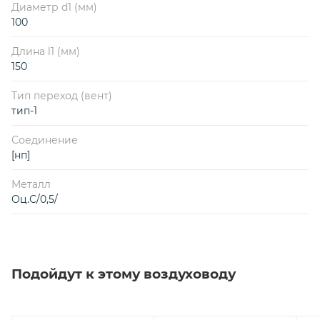
Диаметр d1 (мм)
100
Длина l1 (мм)
150
Тип переход (вент)
тип-1
Соединение
[нп]
Металл
Оц.С/0,5/
Подойдут к этому воздуховоду