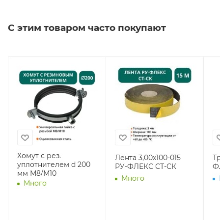
С этим товаром часто покупают
Хомут с рез.
Лента 3,00х100-015
Тр
уплотнителем d 200
РУ-ФЛЕКС СТ-СК
Ф
мм М8/М10
Много
Много