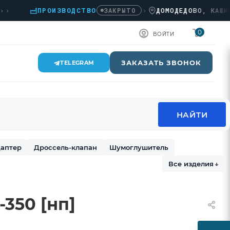
ПРОИЗВОДСТВО
›
ДОМОДЕДОВО, КАШИРСКОЕ
ЗАКРЫТО
0
ВОЙТИ
ЗАКАЗАТЬ ЗВОНОК
TELEGRAM
аптер
Дроссель-клапан
Шумоглушитель
Все изделия
↓
350 [нп]