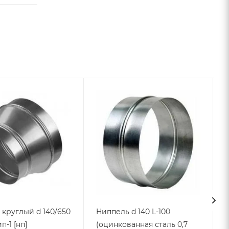
круглый d 140/650
Ниппель d 140 L-100
п-1 [нп]
(оцинкованная сталь 0,7
L