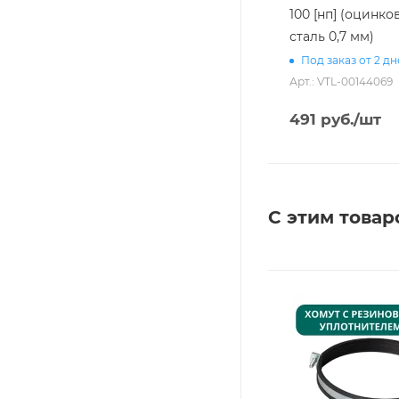
100 [нп] (оцинко
сталь 0,7 мм)
Под заказ от 2 д
Арт.: VTL-00144069
491
руб.
/шт
С этим товар