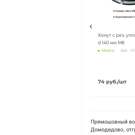
Хомут с рез. уп
d 140 мм М8
Арт.: V
Много
74
руб.
/шт
Прямошовный воз
Домодедово, отг