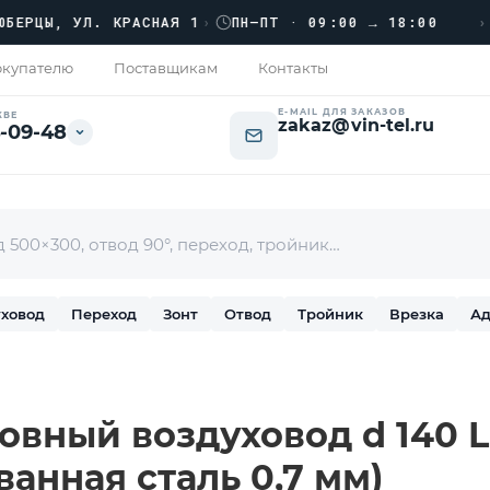
›››
ЦЫ, УЛ. КРАСНАЯ 1
›
ПН–ПТ · 09:00 → 18:00
купателю
Поставщикам
Контакты
E-MAIL ДЛЯ ЗАКАЗОВ
КВЕ
zakaz@vin-tel.ru
-09-48
ховод
Переход
Зонт
Отвод
Тройник
Врезка
Ад
вный воздуховод d 140 L-
ванная сталь 0,7 мм)