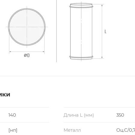
ики
140
Длина L (мм)
350
[нп]
Металл
Оц.С/0,7