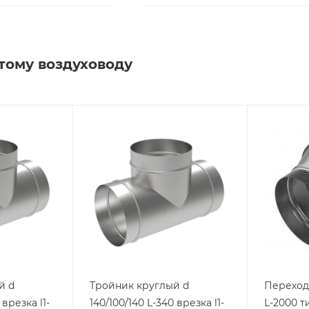
тому воздуховоду
й d
Тройник круглый d
Переход 
 врезка l1-
140/100/140 L-340 врезка l1-
L-2000 ти