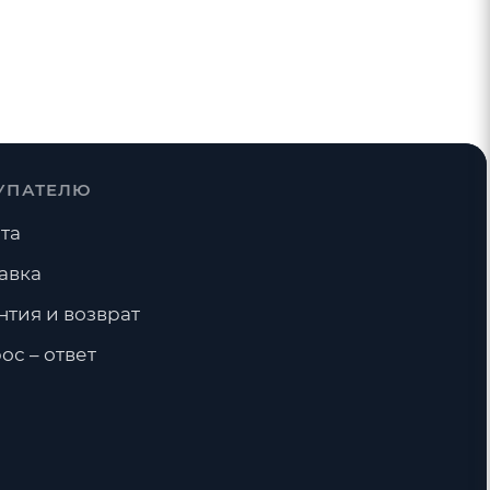
УПАТЕЛЮ
та
авка
нтия и возврат
ос – ответ