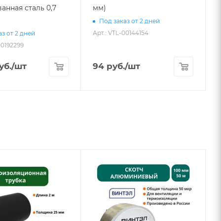
анная сталь 0,7
мм)
Под заказ от 2 дней
Арт.: VTL-00144154
з от 2 дней
00192299
А
уб.
/шт
94
руб.
/шт