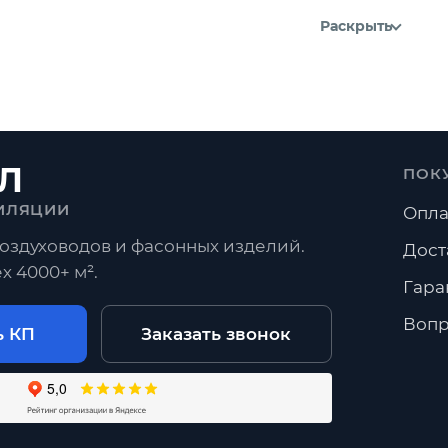
Раскрыть
Л
ПОК
ИЛЯЦИИ
Опла
оздуховодов и фасонных изделий.
Дост
х 4000+ м².
Гара
Вопр
ь КП
Заказать звонок