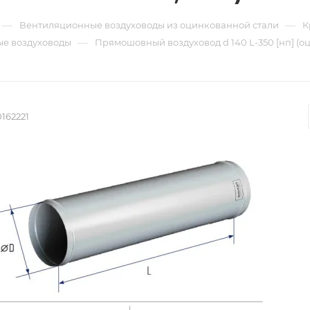
—
—
Вентиляционные воздуховоды из оцинкованной стали
К
—
е воздуховоды
Прямошовный воздуховод d 140 L-350 [нп] (о
162221