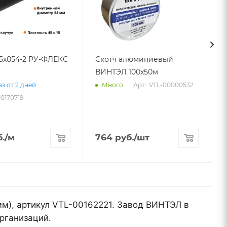
25х054-2 РУ-ФЛЕКС
Скотч алюминиевый
ВИНТЭЛ 100х50м
Арт.: VTL-00000532
з от 2 дней
Много
00170719
.
/м
764
руб.
/шт
мм), артикул VTL-00162221. Завод ВИНТЭЛ в
рганизаций.