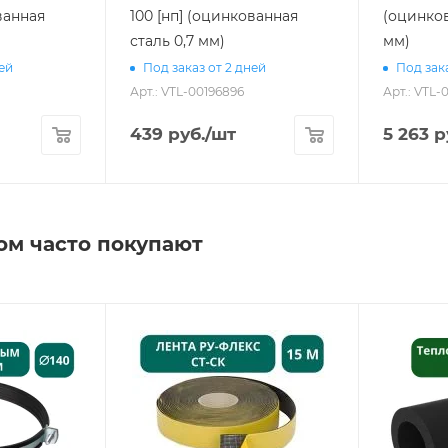
ванная
100 [нп] (оцинкованная
(оцинков
сталь 0,7 мм)
мм)
ней
Под заказ от 2 дней
Под зака
Арт.: VTL-00196896
Арт.: VTL-
439
руб.
/шт
5 263
р
ом часто покупают