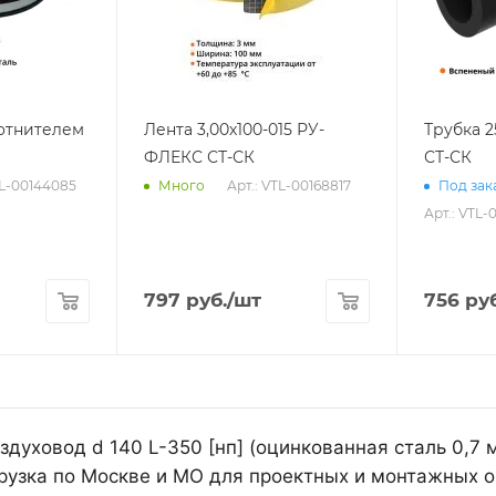
лотнителем
Лента 3,00х100-015 РУ-
Трубка 
ФЛЕКС СТ-СК
СТ-СК
TL-00144085
Арт.: VTL-00168817
Много
Под зака
Арт.: VTL-
797
руб.
/шт
756
руб
духовод d 140 L-350 [нп] (оцинкованная сталь 0,7 
рузка по Москве и МО для проектных и монтажных о