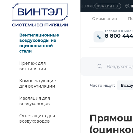
ОФИС
›
ЛЮБЕР
ЗАКРЫТО
О компании
По
ТЕЛЕФОН В МОС
Вентиляционные
8 800 444
воздуховоды из
оцинкованной
стали
Крепеж для
вентиляции
Комплектующие
Часто ищут:
Возду
для вентиляции
Изоляция для
воздуховодов
Прямошо
Огнезащита для
воздуховодов
(оцинко