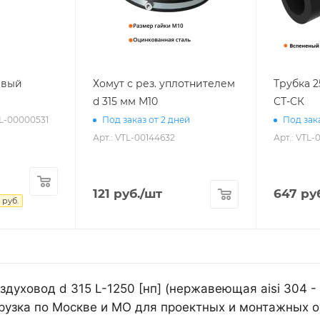
евый
Хомут с рез. уплотнителем
Трубка 
d 315 мм М10
СТ-СК
TL-00000531
Под заказ от 2 дней
Под зака
Арт.: VTL-00144632
Арт.: VTL-
121
руб.
/шт
647
руб
руб.
духовод d 315 L-1250 [нп] (нержавеющая aisi 304 -
рузка по Москве и МО для проектных и монтажных о