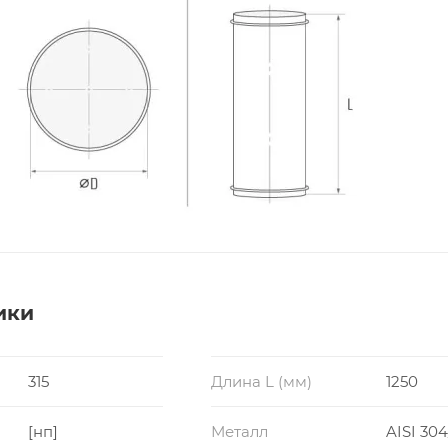
ики
315
Длина L (мм)
1250
[нп]
Металл
AISI 304