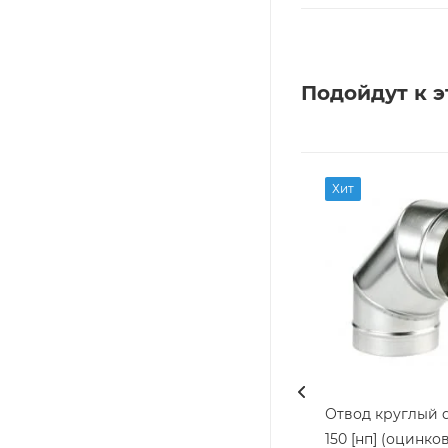
Подойдут к э
Хит
Отвод круглый d 
150 [нп] (оцинко