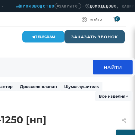
ПРОИЗВОДСТВО
›
ДОМОДЕДОВО, КАШИРСКОЕ
ЗАКРЫТО
0
ВОЙТИ
ЗАКАЗАТЬ ЗВОНОК
TELEGRAM
аптер
Дроссель-клапан
Шумоглушитель
Все изделия
↓
1250 [нп]