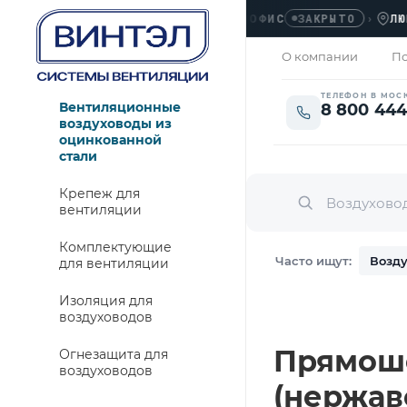
ОФИС
›
ЛЮБЕРЦ
ЗАКРЫТО
О компании
По
ТЕЛЕФОН В МОС
Вентиляционные
8 800 444
воздуховоды из
оцинкованной
стали
Крепеж для
вентиляции
Комплектующие
Часто ищут:
Возду
для вентиляции
Изоляция для
воздуховодов
Прямошо
Огнезащита для
воздуховодов
(нержаве