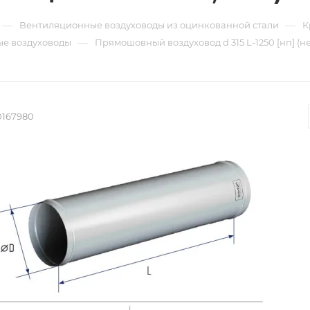
—
—
Вентиляционные воздуховоды из оцинкованной стали
К
—
е воздуховоды
Прямошовный воздуховод d 315 L-1250 [нп] (не
0167980