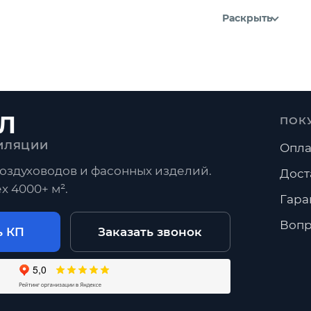
Раскрыть
Л
ПОК
ИЛЯЦИИ
Опла
оздуховодов и фасонных изделий.
Дост
х 4000+ м².
Гара
Вопр
ь КП
Заказать звонок