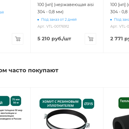
100 [нп] (нержавеющая aisi
100 [нп]
304 - 0,8 мм)
304 - 0,8
ней
Под заказ от 2 дней
Под зака
Арт.: VTL-00176912
Арт.: VTL-
5 210
руб.
/шт
2 771
ру
ом часто покупают