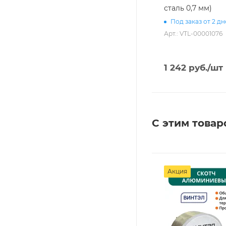
сталь 0,7 мм)
Под заказ от 2 д
Арт.: VTL-00001076
1 242
руб.
/шт
С этим товар
Акция