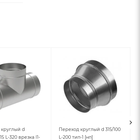
 круглый d
Переход круглый d 315/100
15 L-320 врезка l1-
L-200 тип-1 [нп]
L