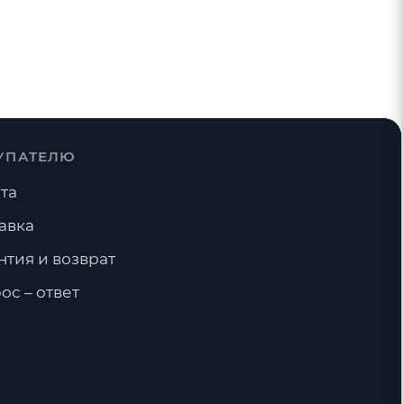
УПАТЕЛЮ
та
авка
нтия и возврат
ос – ответ