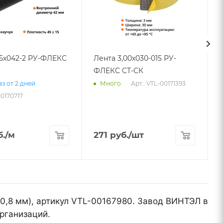
25х042-2 РУ-ФЛЕКС
Лента 3,00х030-015 РУ-
ФЛЕКС СТ-СК
Арт.: VTL-00171393
з от 2 дней
Много
00170717
.
/м
271
руб.
/шт
 0,8 мм), артикул VTL-00167980. Завод ВИНТЭЛ в
рганизаций.