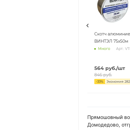
Скотч алюмини
ВИНТЭЛ 75х50м
Арт.: V
Много
564
руб.
/шт
846
руб.
-
33
%
Экономия
282
Прямошовный воз
Домодедово, отг