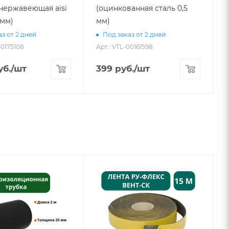
 (нержавеющая aisi
(оцинкованная сталь 0,5
 мм)
мм)
з от 2 дней
Под заказ от 2 дней
00175108
Арт.: VTL-00161598
А
б.
/шт
399
руб.
/шт