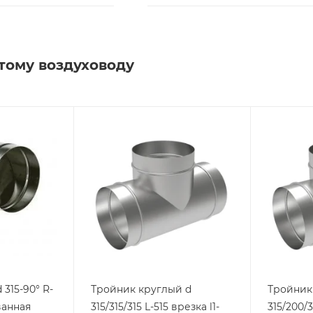
тому воздуховоду
315-90° R-
Тройник круглый d
Тройник
ванная
315/315/315 L-515 врезка l1-
315/200/3