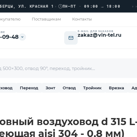
›››
Ы, УЛ. КРАСНАЯ 1
›
ПН–ПТ · 09:00 → 18:00
купателю
Поставщикам
Контакты
E-MAIL ДЛЯ ЗАКАЗОВ
КВЕ
zakaz@vin-tel.ru
-09-48
ховод
Переход
Зонт
Отвод
Тройник
Врезка
Ад
вный воздуховод d 315 L-
ющая aisi 304 - 0,8 мм)