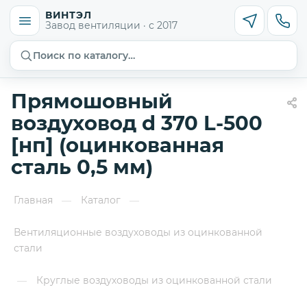
ВИНТЭЛ
Завод вентиляции · с 2017
Поиск по каталогу…
Прямошовный
воздуховод d 370 L-500
[нп] (оцинкованная
сталь 0,5 мм)
Главная
Каталог
—
—
Вентиляционные воздуховоды из оцинкованной
стали
Круглые воздуховоды из оцинкованной стали
—