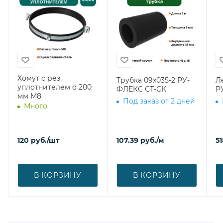
Хомут с рез.
Трубка 09х035-2 РУ-
Л
уплотнителем d 200
ФЛЕКС СТ-СК
Р
мм М8
Под заказ от 2 дней
Много
120
руб.
/шт
107.39
руб.
/м
51
В КОРЗИНУ
В КОРЗИНУ