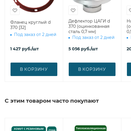
Дефлектор ЦАГИ d
Н
Фланец круглый d
370 (оцинкованная
(
370 [32]
сталь 0,7 мм)
0,
Под заказ от 2 дней
Под заказ от 2 дней
1 427
руб.
/шт
5 056
руб.
/шт
2
В КОРЗИНУ
В КОРЗИНУ
С этим товаром часто покупают