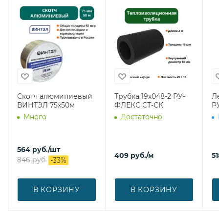
Скотч алюминиевый
Трубка 19х048-2 РУ-
Л
ВИНТЭЛ 75х50м
ФЛЕКС СТ-СК
Р
Много
Достаточно
564
руб.
/шт
409
руб.
/м
51
846
руб.
-
33
%
В КОРЗИНУ
В КОРЗИНУ