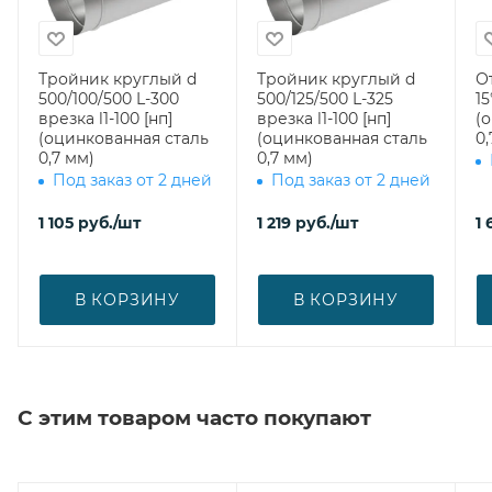
Тройник круглый d
Тройник круглый d
О
500/100/500 L-300
500/125/500 L-325
15
врезка l1-100 [нп]
врезка l1-100 [нп]
(
(оцинкованная сталь
(оцинкованная сталь
0,
0,7 мм)
0,7 мм)
Под заказ от 2 дней
Под заказ от 2 дней
1 105
руб.
/шт
1 219
руб.
/шт
1 
В КОРЗИНУ
В КОРЗИНУ
С этим товаром часто покупают