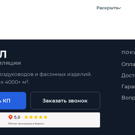
Раскрыть
Л
ПОК
ИЛЯЦИИ
Опла
оздуховодов и фасонных изделий.
Дост
х 4000+ м².
Гара
Вопр
ь КП
Заказать звонок