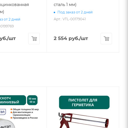
 (оцинкованная
сталь 1 мм)
мм)
Под заказ от 2 дней
Арт.: VTL-00179041
А
з от 2 дней
00199769
уб.
/шт
2 554
руб.
/шт