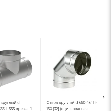
 круглый d
Отвод круглый d 560-45° R-
55 L-555 врезка l1-
150 [32] (оцинкованная
L