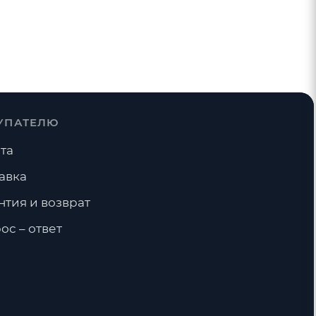
УПАТЕЛЮ
та
авка
нтия и возврат
ос – ответ