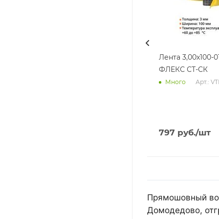
Лента 3,00х100-0
ФЛЕКС СТ-СК
Арт.: V
Много
797
руб.
/шт
Прямошовный воз
Домодедово, отг