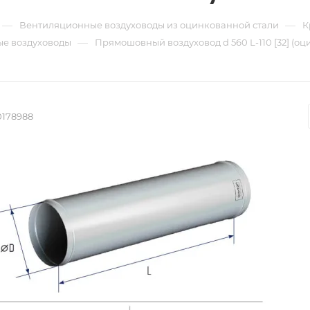
—
—
Вентиляционные воздуховоды из оцинкованной стали
К
—
е воздуховоды
Прямошовный воздуховод d 560 L-110 [32] (оц
0178988