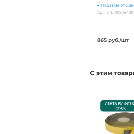
Под заказ от 2 д
Арт.: VTL-00204409
865
руб.
/шт
С этим товар