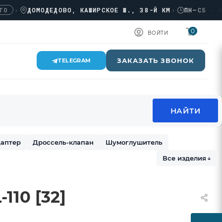
ДОМОДЕДОВО, КАШИРСКОЕ Ш., 38-Й КМ
›
ПН–СБ · 08:0
0
ВОЙТИ
ЗАКАЗАТЬ ЗВОНОК
TELEGRAM
аптер
Дроссель-клапан
Шумоглушитель
Все изделия
↓
110 [32]