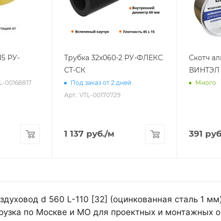
15 РУ-
Трубка 32х060-2 РУ-ФЛЕКС
Скотч а
СТ-СК
ВИНТЭЛ 
TL-00168817
Под заказ от 2 дней
Много
Арт.: VTL-00170729
1 137
руб.
/м
391
руб
духовод d 560 L-110 [32] (оцинкованная сталь 1 мм
рузка по Москве и МО для проектных и монтажных о