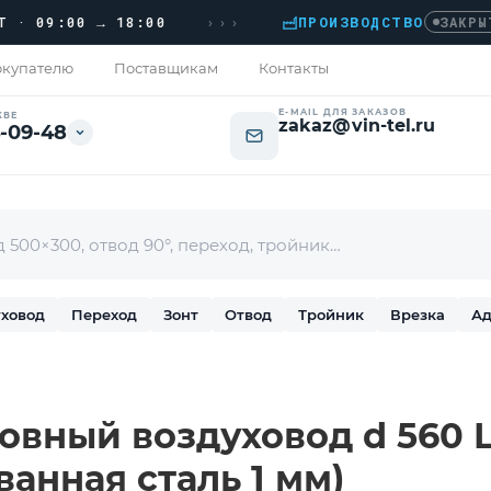
›››
09:00 → 18:00
ПРОИЗВОДСТВО
›
ЗАКРЫТО
купателю
Поставщикам
Контакты
E-MAIL ДЛЯ ЗАКАЗОВ
КВЕ
zakaz@vin-tel.ru
-09-48
ховод
Переход
Зонт
Отвод
Тройник
Врезка
Ад
вный воздуховод d 560 L-
ванная сталь 1 мм)