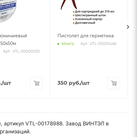
люминиевый
Пистолет для герметика
50х50м
Арт.: VTL-00001446
Много
5
Арт.: VTL-00000530
.
/шт
350
руб.
/шт
), артикул VTL-00178988. Завод ВИНТЭЛ в
рганизаций.