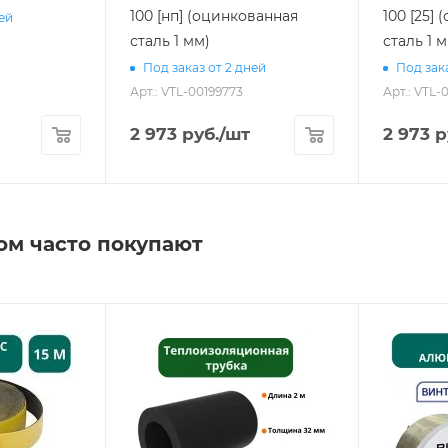
100 [нп] (оцинкованная
100 [25]
ней
сталь 1 мм)
сталь 1 
Под заказ от 2 дней
Под зака
Арт.: VTL-00199773
Арт.: VTL-
2 973
руб.
/шт
2 973
р
ом часто покупают