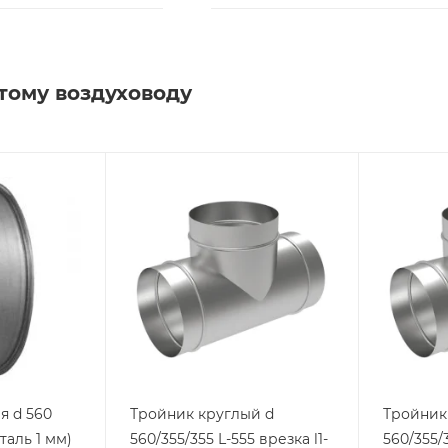
тому воздуховоду
я d 560
Тройник круглый d
Тройник
таль 1 мм)
560/355/355 L-555 врезка l1-
560/355/3