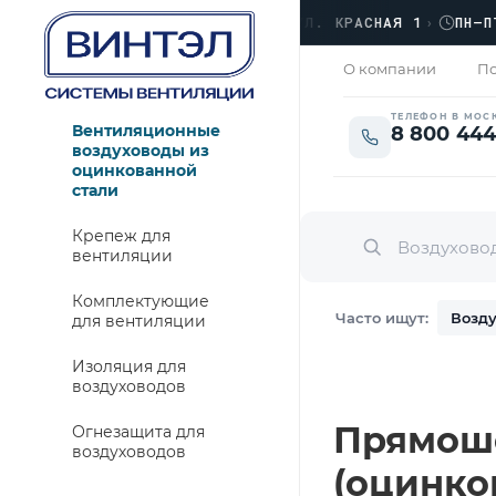
ОФИС
›
ЛЮБЕРЦЫ, УЛ. КРАСНАЯ 1
›
ПН–ПТ · 
ЗАКРЫТО
О компании
По
ТЕЛЕФОН В МОС
Вентиляционные
8 800 444
воздуховоды из
оцинкованной
стали
Крепеж для
вентиляции
Комплектующие
Часто ищут:
Возду
для вентиляции
Изоляция для
воздуховодов
Прямошо
Огнезащита для
воздуховодов
(оцинко