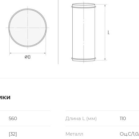
ики
560
Длина L (мм)
110
[32]
Металл
Оц.С/1,0