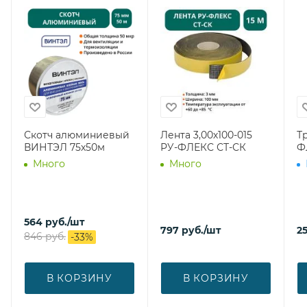
Скотч алюминиевый
Лента 3,00х100-015
Т
ВИНТЭЛ 75х50м
РУ-ФЛЕКС СТ-СК
Ф
Много
Много
564
руб.
/шт
797
руб.
/шт
2
846
руб.
-
33
%
В КОРЗИНУ
В КОРЗИНУ