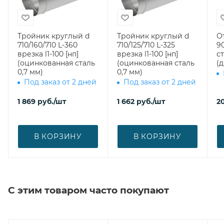
Тройник круглый d
Тройник круглый d
О
710/160/710 L-360
710/125/710 L-325
90
врезка l1-100 [нп]
врезка l1-100 [нп]
ст
(оцинкованная сталь
(оцинкованная сталь
(
0,7 мм)
0,7 мм)
Под заказ от 2 дней
Под заказ от 2 дней
1 869
руб.
/шт
1 662
руб.
/шт
2
В КОРЗИНУ
В КОРЗИНУ
С этим товаром часто покупают