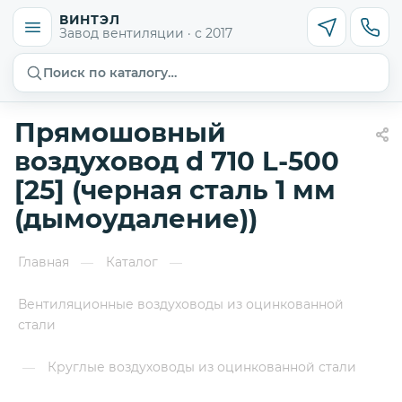
ВИНТЭЛ
Завод вентиляции · с 2017
Поиск по каталогу…
Прямошовный
воздуховод d 710 L-500
[25] (черная сталь 1 мм
(дымоудаление))
Главная
Каталог
—
—
Вентиляционные воздуховоды из оцинкованной
стали
Круглые воздуховоды из оцинкованной стали
—