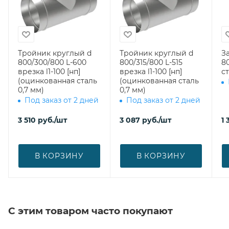
Тройник круглый d
Тройник круглый d
З
800/300/800 L-600
800/315/800 L-515
800 (оци
врезка l1-100 [нп]
врезка l1-100 [нп]
ст
(оцинкованная сталь
(оцинкованная сталь
0,7 мм)
0,7 мм)
Под заказ от 2 дней
Под заказ от 2 дней
3 510
руб.
/шт
3 087
руб.
/шт
1 
В КОРЗИНУ
В КОРЗИНУ
С этим товаром часто покупают