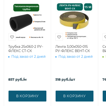
Трубка 25х060-2 РУ-
Лента 3,00х050-015
С
ФЛЕКС СТ-СК
РУ-ФЛЕКС ВЕНТ-СК
В
Под заказ от 2 дней
Под заказ от 2 дней
857
руб.
/м
518
руб.
/шт
7
В КОРЗИНУ
В КОРЗИНУ