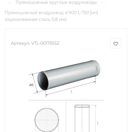
Прямошовные круглые воздуховоды
—
—
Прямошовный воздуховод d 900 L-750 [нп]
(оцинкованная сталь 0,8 мм)
Артикул:
VTL-00179552