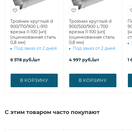
Тройник круглый d
Тройник круглый d
П
900/710/900 L-910
900/500/900 L-700
90
врезка l1-100 [нп]
врезка l1-100 [нп]
[
(оцинкованная сталь
(оцинкованная сталь
ст
0,8 мм)
0,8 мм)
Под заказ от 2 дней
Под заказ от 2 дней
6 578
руб.
/шт
4 997
руб.
/шт
1 
В КОРЗИНУ
В КОРЗИНУ
С этим товаром часто покупают