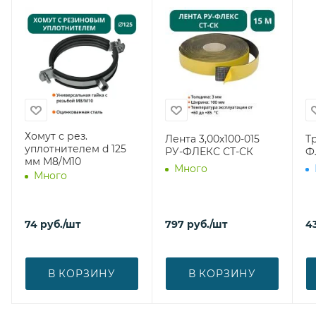
Хомут с рез.
Лента 3,00х100-015
Тр
уплотнителем d 125
РУ-ФЛЕКС СТ-СК
Ф
мм М8/М10
Много
Много
74
руб.
/шт
797
руб.
/шт
4
В КОРЗИНУ
В КОРЗИНУ