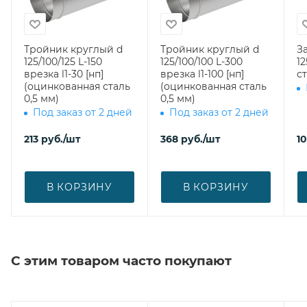
Тройник круглый d
Тройник круглый d
З
125/100/125 L-150
125/100/100 L-300
125 (оцинк
врезка l1-30 [нп]
врезка l1-100 [нп]
ст
(оцинкованная сталь
(оцинкованная сталь
0,5 мм)
0,5 мм)
Под заказ от 2 дней
Под заказ от 2 дней
213
руб.
/шт
368
руб.
/шт
1
В КОРЗИНУ
В КОРЗИНУ
С этим товаром часто покупают