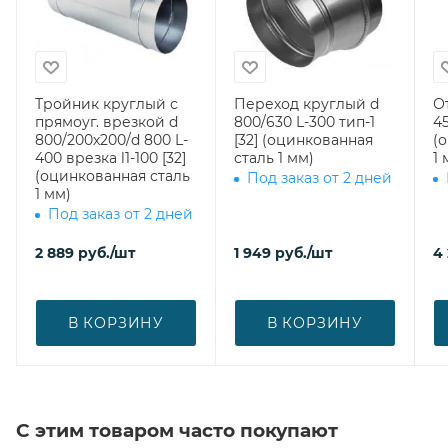
Тройник круглый с
Переход круглый d
О
прямоуг. врезкой d
800/630 L-300 тип-1
45
800/200х200/d 800 L-
[32] (оцинкованная
(
400 врезка l1-100 [32]
сталь 1 мм)
1 
(оцинкованная сталь
Под заказ от 2 дней
1 мм)
Под заказ от 2 дней
2 889
руб.
/шт
1 949
руб.
/шт
4 
В КОРЗИНУ
В КОРЗИНУ
С этим товаром часто покупают