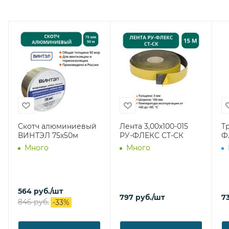
Скотч алюминиевый
Лента 3,00х100-015
Т
ВИНТЭЛ 75х50м
РУ-ФЛЕКС СТ-СК
Ф
Много
Много
564
руб.
/шт
797
руб.
/шт
7
846
руб.
-
33
%