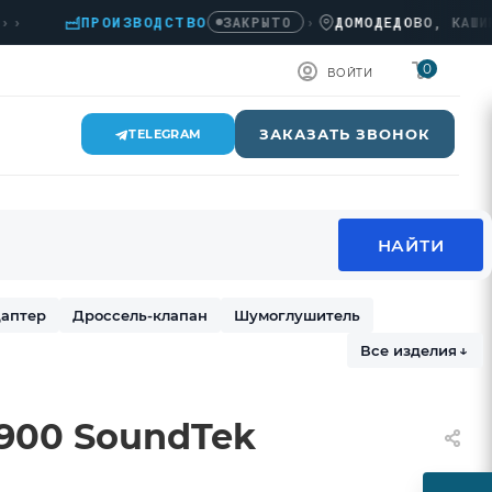
ПРОИЗВОДСТВО
›
ДОМОДЕДОВО, КАШИРСКО
ЗАКРЫТО
0
ВОЙТИ
ЗАКАЗАТЬ ЗВОНОК
TELEGRAM
аптер
Дроссель-клапан
Шумоглушитель
Все изделия
↓
900 SoundTek