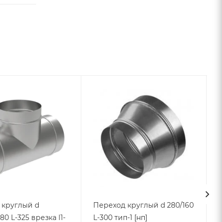
 круглый d
Переход круглый d 280/160
80 L-325 врезка l1-
L-300 тип-1 [нп]