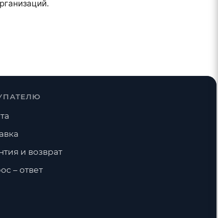
рганизаций.
УПАТЕЛЮ
та
авка
нтия и возврат
ос – ответ