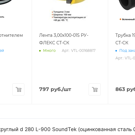
лотнителем
Лента 3,00х100-015 РУ-
Трубка 1
ФЛЕКС СТ-СК
СТ-СК
Арт.: VTL-00168817
ней
Много
Под зака
Арт.: VTL-
797
руб.
/шт
863
руб
руглый d 280 L-900 SoundTek (оцинкованная сталь 0