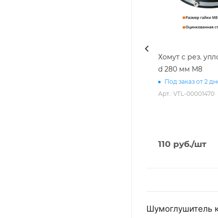
Хомут с рез. уп
d 280 мм М8
Под заказ от 2 д
Арт.: VTL-00001470
110
руб.
/шт
Шумоглушитель к