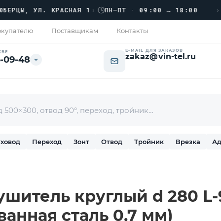
›››
ЦЫ, УЛ. КРАСНАЯ 1
›
ПН–ПТ · 09:00 → 18:00
купателю
Поставщикам
Контакты
E-MAIL ДЛЯ ЗАКАЗОВ
КВЕ
zakaz@vin-tel.ru
-09-48
ховод
Переход
Зонт
Отвод
Тройник
Врезка
Ад
шитель круглый d 280 L-
ванная сталь 0,7 мм)