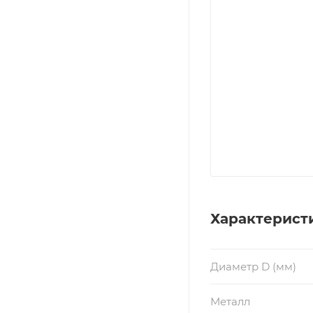
Характерист
Диаметр D (мм)
Металл