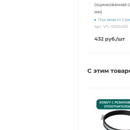
(оцинкованная с
мм)
Под заказ от 2 д
Арт.: VTL-00204310
432
руб.
/шт
С этим товар