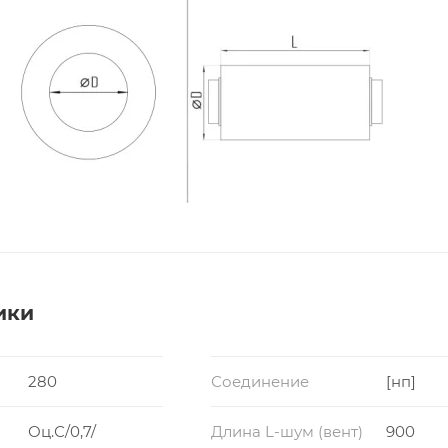
ики
280
Соединение
[нп]
Оц.С/0,7/
Длина L-шум (вент)
900