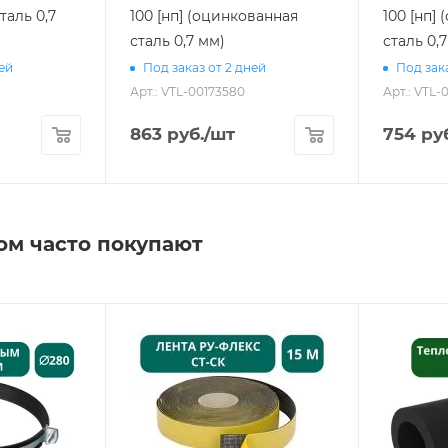
таль 0,7
100 [нп] (оцинкованная
100 [нп]
сталь 0,7 мм)
сталь 0,
ней
Под заказ от 2 дней
Под зака
Арт.: VTL-00173580
Арт.: VTL-
863
руб.
/шт
754
руб
ом часто покупают