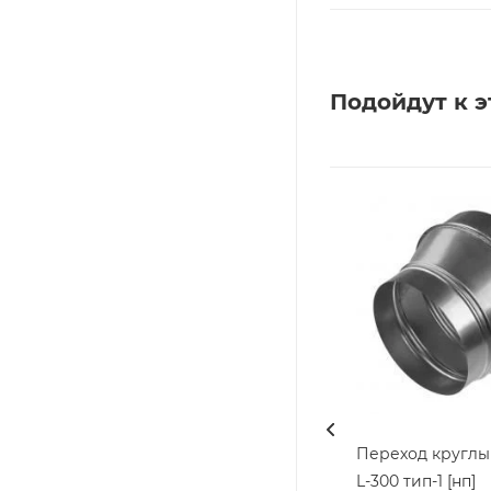
Подойдут к э
Переход круглый
L-300 тип-1 [нп]