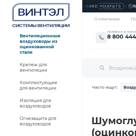
ОФИС
›
ЛЮБЕР
ЗАКРЫТО
О компании
По
ТЕЛЕФОН В МОС
Вентиляционные
8 800 444
воздуховоды из
оцинкованной
стали
Крепеж для
вентиляции
Комплектующие
Часто ищут:
Возду
для вентиляции
Изоляция для
воздуховодов
Шумоглу
Огнезащита для
воздуховодов
(оцинко