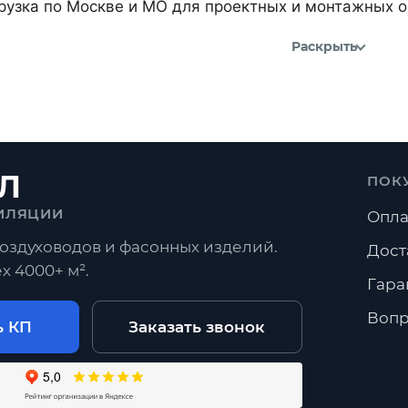
рузка по Москве и МО для проектных и монтажных о
Раскрыть
Л
ПОК
ИЛЯЦИИ
Опла
оздуховодов и фасонных изделий.
Дост
х 4000+ м².
Гара
Вопр
ь КП
Заказать звонок