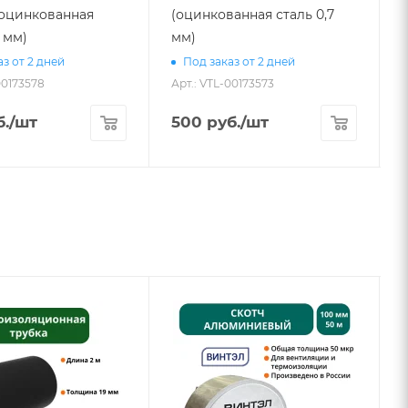
 (оцинкованная
(оцинкованная сталь 0,7
7 мм)
мм)
А
з от 2 дней
Под заказ от 2 дней
00173578
Арт.: VTL-00173573
.
/шт
500
руб.
/шт