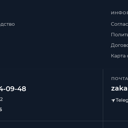
ИНФО
дство
Соглас
Полит
Догов
Карта 
ПОЧТ
zaka
92
5