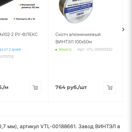
9х102-2 РУ-ФЛЕКС
Скотч алюминиевый
ВИНТЭЛ 100х50м
Арт.: VTL-00000532
з от 2 дней
Много
00170713
.
/м
764
руб.
/шт
,7 мм), артикул VTL-00188661. Завод ВИНТЭЛ в