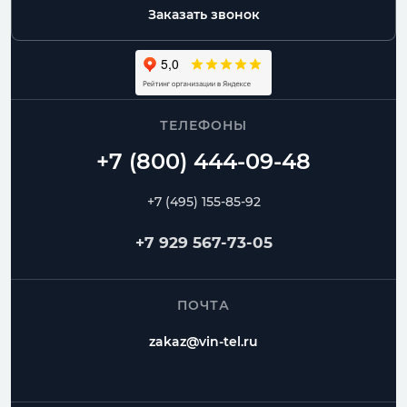
диаметра
Заказать звонок
Москва и МО
доставка, самовывоз, работа с монтажниками
ТЕЛЕФОНЫ
Спиральные
Прямошовные
Отводы
Переходы
Тройники
Ниппели
+7 (495) 155-85-92
Частые вопросы
+7 929 567-73-05
Как заказать Спиральный воздуховод?
ПОЧТА
Можно ли изготовить нестандартный размер?
zakaz@vin-tel.ru
Можно ли собрать весь комплект вентиляции?