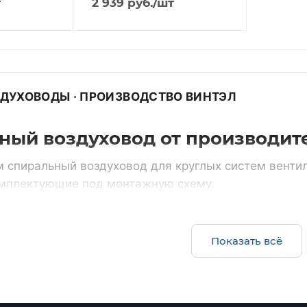
т
2 939
руб.
/шт
ЗДУХОВОДЫ · ПРОИЗВОДСТВО ВИНТЭЛ
ный воздуховод от производит
 спиральный воздуховод для круглых систем венти
омплектующие под монтажную схему.
счет
Все круглые воздуховоды
Показать всё
Комплектом
ции и нестандартные
воздуховоды и фасонные ча
одного диаметра