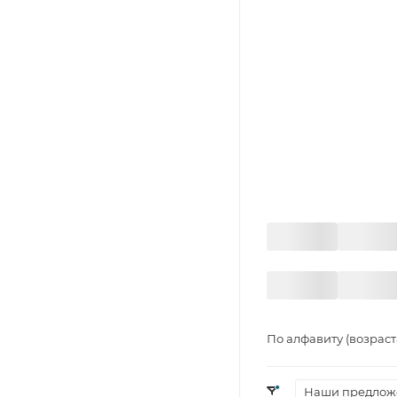
По алфавиту (возрас
Наши предлож