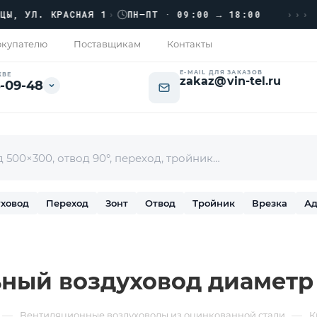
›››
УЛ. КРАСНАЯ 1
›
ПН–ПТ · 09:00 → 18:00
купателю
Поставщикам
Контакты
E-MAIL ДЛЯ ЗАКАЗОВ
КВЕ
zakaz@vin-tel.ru
-09-48
ховод
Переход
Зонт
Отвод
Тройник
Врезка
Ад
ный воздуховод диаметр
—
—
Вентиляционные воздуховоды из оцинкованной стали
К