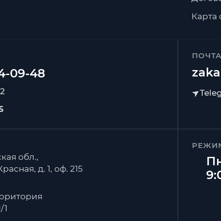
Карта 
ПОЧТ
zaka
92
5
РЕЖИ
кая обл.,
Пн
расная, д. 1, оф. 215
9:
ерритория
/1