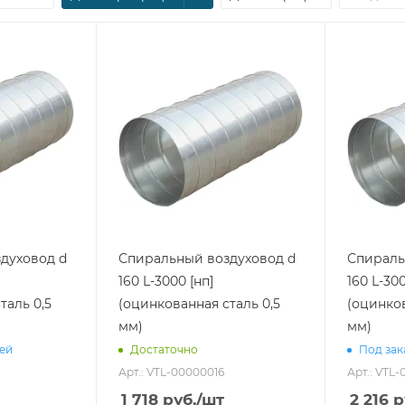
духовод d
Спиральный воздуховод d
Спираль
160 L-3000 [нп]
160 L-300
таль 0,5
(оцинкованная сталь 0,5
(оцинков
мм)
мм)
ней
Достаточно
Под зак
Арт.: VTL-00000016
Арт.: VTL
1 718
руб.
/шт
2 216
р