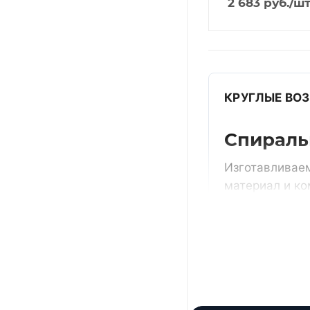
2 683
руб.
/ш
КРУГЛЫЕ ВО
Спираль
Изготавливаем
материал и к
Получить ра
По проекту
типовые пози
размеры