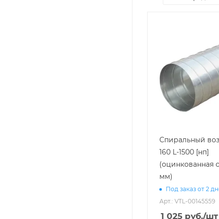
Спиральный воз
160 L-1500 [нп]
(оцинкованная с
мм)
Под заказ от 2 д
Арт.: VTL-00145559
1 025
руб.
/шт