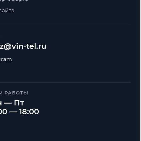
сайта
А
z@vin-tel.ru
М РАБОТЫ
 — Пт
00 — 18:00