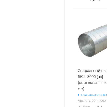
Спиральный воз
160 L-3000 [нп]
(оцинкованная с
мм)
Под заказ от 2 д
Арт.: VTL-00144060