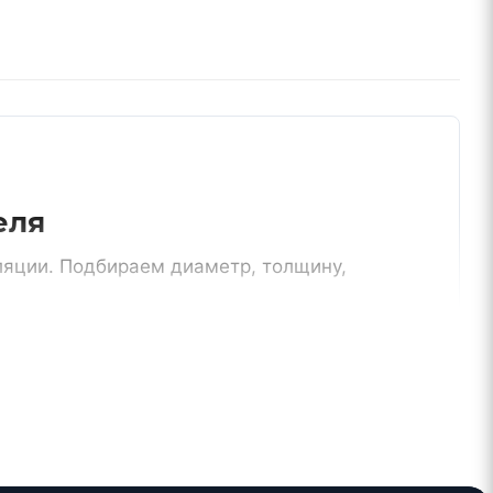
еля
ляции. Подбираем диаметр, толщину,
Москва и МО
сти
доставка, самовывоз, работа с
монтажниками