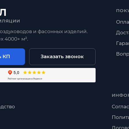
Л
ПОК
Прямошовные
Отводы
Переходы
Тройники
ИЛЯЦИИ
Опла
оздуховодов и фасонных изделий.
росы
Дост
х 4000+ м².
Гара
 Спиральный воздуховод?
Вопр
ь КП
Заказать звонок
готовить нестандартный размер?
брать весь комплект вентиляции?
ИНФО
дство
Соглас
Полит
Догов