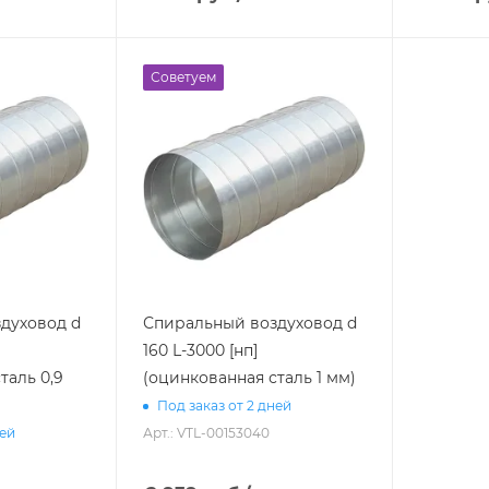
Советуем
духовод d
Спиральный воздуховод d
160 L-3000 [нп]
таль 0,9
(оцинкованная сталь 1 мм)
Под заказ от 2 дней
Арт.: VTL-00153040
ней