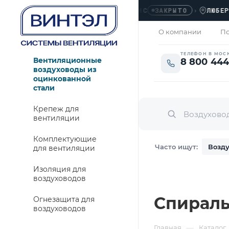
ОФИС
›
ЛЮБЕРЦЫ, 
ЗАКРЫТО
О компании
По
ТЕЛЕФОН В МОС
Вентиляционные
8 800 444
воздуховоды из
оцинкованной
стали
Крепеж для
вентиляции
Комплектующие
Часто ищут:
Возду
для вентиляции
Изоляция для
воздуховодов
Спираль
Огнезащита для
воздуховодов
—
Главная
Каталог