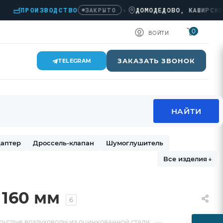
ПРОИЗВОДСТВО
›
ДОМОДЕДОВО, КАШИРСКОЕ Ш.,
ЗАКРЫТО
0
ВОЙТИ
ЗАКАЗАТЬ ЗВОНОК
TELEGRAM
аптер
Дроссель-клапан
Шумоглушитель
Все изделия
↓
 160 мм
6
—
руглые воздуховоды из оцинкованной стали