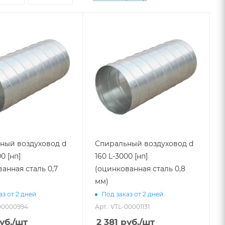
ный воздуховод d
Спиральный воздуховод d
0 [нп]
160 L-3000 [нп]
анная сталь 0,7
(оцинкованная сталь 0,8
мм)
аз от 2 дней
Под заказ от 2 дней
-00000994
Арт.: VTL-00001131
уб.
/шт
2 381
руб.
/шт