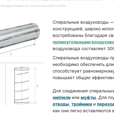
 воздуховоды из оцинкованной стали
Спиральные воздуховоды — 
конструкцией, широко испо
востребованы благодаря св
прямоугольными воздухов
воздуховода составляет 30
Спиральные воздуховоды пр
необходимо обеспечить дли
способствует равномерному
повышает общую эффективн
Для соединения спиральных
ниппели
или
муфты
. Для п
отводы
,
тройники
и
перехо
как они легко вставляются 