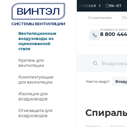
›
ЛЮБЕРЦЫ, УЛ. КРАСНАЯ 1
›
ПН–ПТ · 09:0
ОТКРЫТО
О компании
По
ТЕЛЕФОН В МОС
Вентиляционные
8 800 444
воздуховоды из
оцинкованной
стали
Крепеж для
вентиляции
Комплектующие
Часто ищут:
Возду
для вентиляции
Изоляция для
воздуховодов
Спираль
Огнезащита для
воздуховодов
—
Главная
Каталог