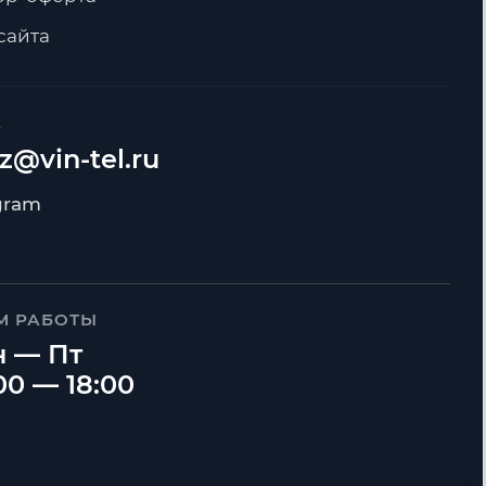
сайта
А
z@vin-tel.ru
М РАБОТЫ
 — Пт
00 — 18:00