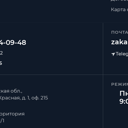
Карта 
ПОЧТ
zaka
92
5
РЕЖИ
кая обл.,
Пн
расная, д. 1, оф. 215
9:
ерритория
/1