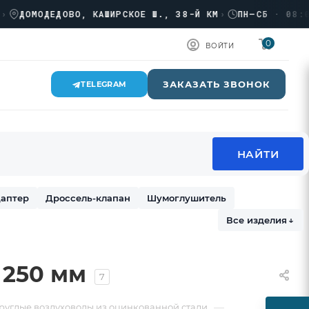
МОДЕДОВО, КАШИРСКОЕ Ш., 38-Й КМ
›
ПН–СБ · 08:00 → 
0
ВОЙТИ
ЗАКАЗАТЬ ЗВОНОК
TELEGRAM
аптер
Дроссель-клапан
Шумоглушитель
Все изделия
↓
 250 мм
7
—
руглые воздуховоды из оцинкованной стали