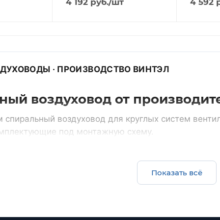
4 192
руб.
/шт
4 592
р
ЗДУХОВОДЫ · ПРОИЗВОДСТВО ВИНТЭЛ
ный воздуховод от производит
 спиральный воздуховод для круглых систем венти
омплектующие под монтажную схему.
счет
Все круглые воздуховоды
Показать всё
Комплектом
ции и нестандартные
воздуховоды и фасонные ча
одного диаметра