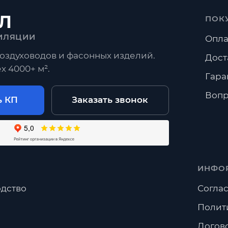
Л
ПОК
Прямошовные
Отводы
Переходы
Тройники
ИЛЯЦИИ
Опла
оздуховодов и фасонных изделий.
росы
Дост
х 4000+ м².
Гара
 Спиральный воздуховод?
Вопр
ь КП
Заказать звонок
готовить нестандартный размер?
брать весь комплект вентиляции?
ИНФО
дство
Соглас
Полит
Догов