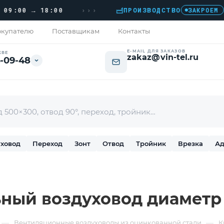
›››
0 → 18:00
ПРОИЗВОДСТВО
›
ДО
ЗАКРОЕМ
купателю
Поставщикам
Контакты
E-MAIL ДЛЯ ЗАКАЗОВ
КВЕ
zakaz@vin-tel.ru
-09-48
ховод
Переход
Зонт
Отвод
Тройник
Врезка
Ад
ный воздуховод диаметр
—
—
Вентиляционные воздуховоды из оцинкованной стали
К