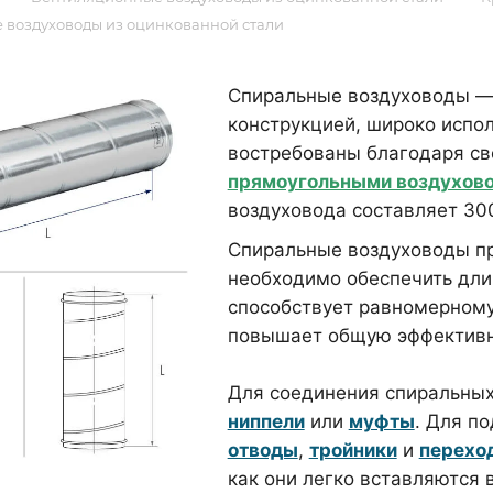
 воздуховоды из оцинкованной стали
Спиральные воздуховоды — 
конструкцией, широко испо
востребованы благодаря св
прямоугольными воздухов
воздуховода составляет 30
Спиральные воздуховоды пр
необходимо обеспечить дли
способствует равномерному
повышает общую эффективн
Для соединения спиральных
ниппели
или
муфты
. Для п
отводы
,
тройники
и
перехо
как они легко вставляются 