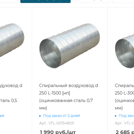
духовод d
Спиральный воздуховод d
Спираль
250 L-1500 [нп]
250 L-30
таль 0,5
(оцинкованная сталь 0,7
(оцинков
мм)
мм)
ней
Под заказ от 2 дней
Под зак
Арт.: VTL-00154809
Арт.: VTL
1 990
руб.
/шт
2 685
р