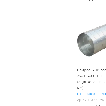
Спиральный воз
250 L-3000 [нп]
(оцинкованная с
мм)
Под заказ от 2 д
Арт.: VTL-00001166