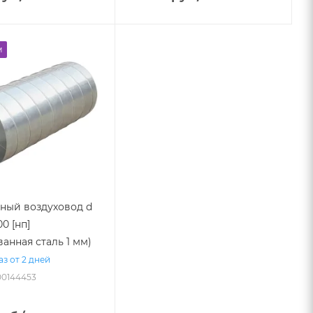
м
ный воздуховод d
00 [нп]
анная сталь 1 мм)
аз от 2 дней
-00144453