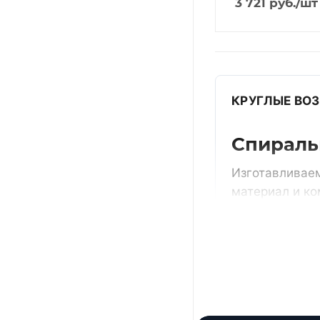
3 721
руб.
/шт
КРУГЛЫЕ ВО
Спираль
Изготавливаем
материал и к
Получить ра
По проекту
типовые пози
размеры