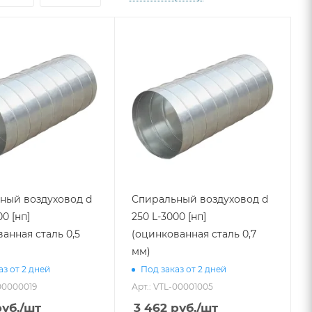
ный воздуховод d
Спиральный воздуховод d
00 [нп]
250 L-3000 [нп]
анная сталь 0,5
(оцинкованная сталь 0,7
мм)
аз от 2 дней
Под заказ от 2 дней
-00000019
Арт.: VTL-00001005
уб.
/шт
3 462
руб.
/шт