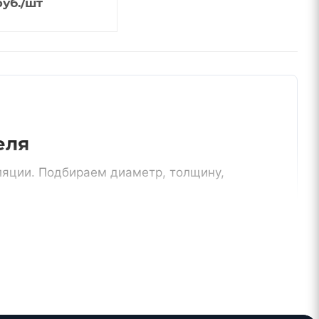
уб.
/шт
еля
ляции. Подбираем диаметр, толщину,
Москва и МО
сти
доставка, самовывоз, работа с
монтажниками