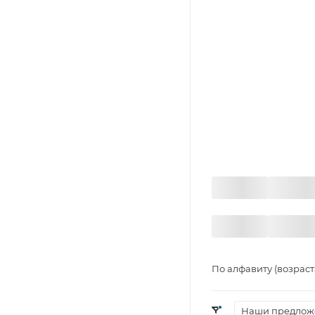
По алфавиту (возрас
Наши предлож