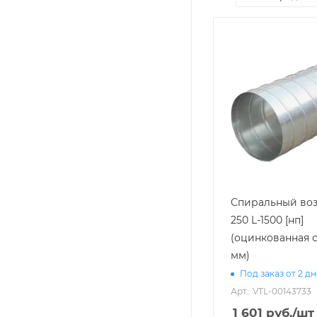
Спиральный воз
250 L-1500 [нп]
(оцинкованная с
мм)
Под заказ от 2 д
Арт.: VTL-00143733
1 601
руб.
/шт