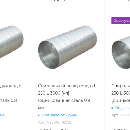
Советуе
духовод d
Спиральный воздуховод d
Спираль
250 L-3000 [нп]
250 L-30
таль 0,8
(оцинкованная сталь 0,9
(оцинков
мм)
Под зак
Арт.: VTL
ней
Под заказ от 2 дней
Арт.: VTL-00146072