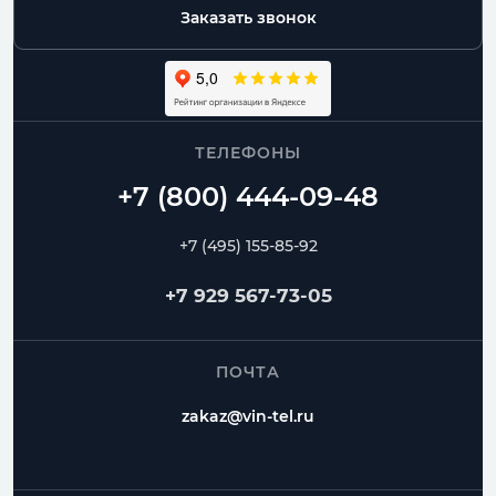
диаметра
Заказать звонок
Москва и МО
доставка, самовывоз, работа с монтажниками
ТЕЛЕФОНЫ
Спиральные
Прямошовные
Отводы
Переходы
Тройники
Ниппели
+7 (495) 155-85-92
Частые вопросы
+7 929 567-73-05
Как заказать Спиральный воздуховод?
ПОЧТА
Можно ли изготовить нестандартный размер?
zakaz@vin-tel.ru
Можно ли собрать весь комплект вентиляции?