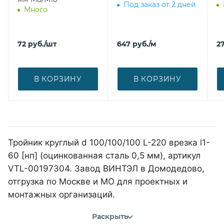
Под заказ от 2 дней
Много
72
руб.
/шт
647
руб.
/м
27
В КОРЗИНУ
В КОРЗИНУ
Тройник круглый d 100/100/100 L-220 врезка l1-
60 [нп] (оцинкованная сталь 0,5 мм), артикул
VTL-00197304. Завод ВИНТЭЛ в Домодедово,
отгрузка по Москве и МО для проектных и
монтажных организаций.
Раскрыть