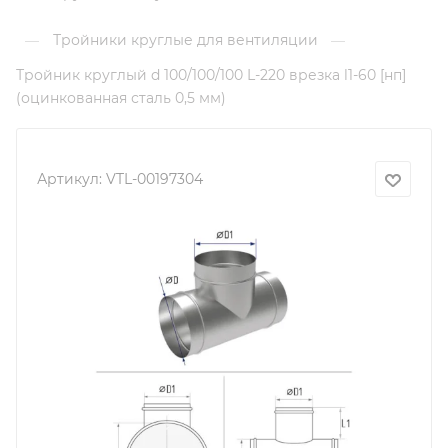
Тройники круглые для вентиляции
—
—
Тройник круглый d 100/100/100 L-220 врезка l1-60 [нп]
(оцинкованная сталь 0,5 мм)
Артикул:
VTL-00197304