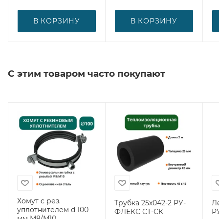
В КОРЗИНУ
В КОРЗИНУ
С этим товаром часто покупают
Хомут с рез.
Трубка 25х042-2 РУ-
Л
уплотнителем d 100
ФЛЕКС СТ-СК
Р
мм М8/М10