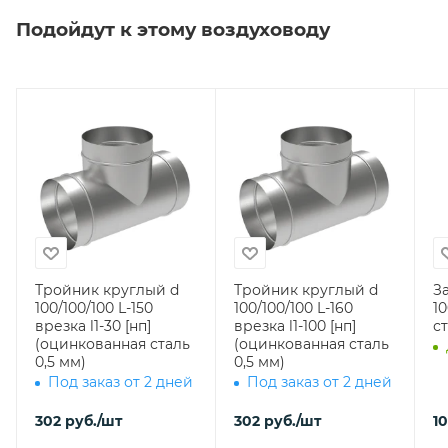
Подойдут к этому воздуховоду
Тройник круглый d
Тройник круглый d
З
100/100/100 L-150
100/100/100 L-160
100 (оцин
врезка l1-30 [нп]
врезка l1-100 [нп]
ст
(оцинкованная сталь
(оцинкованная сталь
0,5 мм)
0,5 мм)
Под заказ от 2 дней
Под заказ от 2 дней
302
руб.
/шт
302
руб.
/шт
1